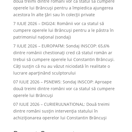
două treimi dintre români vor ca statul să cumpere
operele lui Brâncuşi pentru a împiedica ajungerea
acestora în alte ţări sau în colecţii private
7 IULIE 2026 – DIGI24: Românii vor ca statul să
cumpere operele lui Brâncuși pentru a le păstra în
patrimoniul național (sondaj)
7 IULIE 2026 – EUROPAFM: Sondaj INSCOP: 65,6%
dintre românii chestionați cred că statul român ar
trebui să cumpere operele lui Constantin Brâncuși.
Câți susțin că nu au văzut niciodată în realitate o
lucrare aparținând sculptorului
07 IULIE 2026 – PSNEWS: Sondaj INSCOP: Aproape
două treimi dintre români vor ca statul să cumpere
operele lui Brâncuși
07 IULIE 2026 – CURIERULNATIONAL: Două treimi
dintre români susțin intervenția statului în
achiziționarea operelor lui Constantin Brâncuși