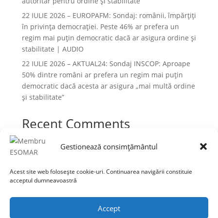
autoritar pentru ordine și stabilitate
22 IULIE 2026 – EUROPAFM: Sondaj: românii, împărțiți
în privința democrației. Peste 46% ar prefera un
regim mai puțin democratic dacă ar asigura ordine și
stabilitate | AUDIO
22 IULIE 2026 – AKTUAL24: Sondaj INSCOP: Aproape
50% dintre români ar prefera un regim mai puțin
democratic dacă acesta ar asigura „mai multă ordine
și stabilitate”
Recent Comments
Niciun comentariu de arătat.
Gestionează consimțământul
Acest site web folosește cookie-uri. Continuarea navigării constituie
acceptul dumneavoastră
Termeni și condiții
Prelucrarea datelor cu caracter personal
Accept
Politica cookies