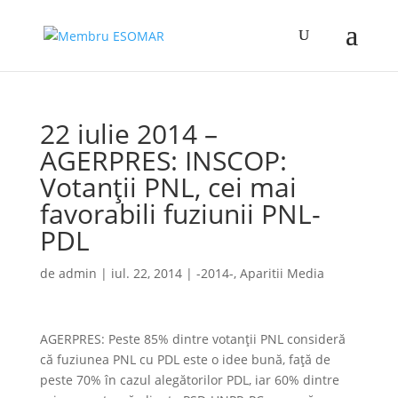
22 iulie 2014 –
AGERPRES: INSCOP:
Votanții PNL, cei mai
favorabili fuziunii PNL-
PDL
de
admin
|
iul. 22, 2014
|
-2014-
,
Aparitii Media
AGERPRES: Peste 85% dintre votanții PNL consideră
că fuziunea PNL cu PDL este o idee bună, față de
peste 70% în cazul alegătorilor PDL, iar 60% dintre