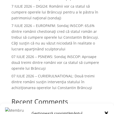
7 IULIE 2026 – DIGI24: Românii vor ca statul să
cumpere operele lui Brâncuși pentru a le păstra în
patrimoniul național (sondaj)
7 IULIE 2026 – EUROPAFM: Sondaj INSCOP: 65,6%
dintre românii chestionați cred că statul român ar
trebui să cumpere operele lui Constantin Brâncuși.
Câți susțin că nu au văzut niciodată în realitate o
lucrare aparținând sculptorului
07 IULIE 2026 – PSNEWS: Sondaj INSCOP: Aproape
două treimi dintre români vor ca statul să cumpere
operele lui Brâncuși
07 IULIE 2026 – CURIERULNATIONAL: Două treimi
dintre români susțin intervenția statului în
achiziționarea operelor lui Constantin Brâncuși
Recent Comments
Niciun comentariu de arătat.
Gestionează consimțământul