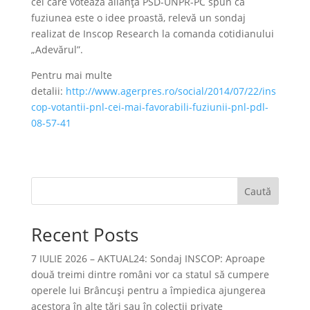
cei care votează alianța PSD-UNPR-PC spun că
fuziunea este o idee proastă, relevă un sondaj
realizat de Inscop Research la comanda cotidianului
„Adevărul”.
Pentru mai multe
detalii:
http://www.agerpres.ro/social/2014/07/22/ins
cop-votantii-pnl-cei-mai-favorabili-fuziunii-pnl-pdl-
08-57-41
Caută
Recent Posts
7 IULIE 2026 – AKTUAL24: Sondaj INSCOP: Aproape
două treimi dintre români vor ca statul să cumpere
operele lui Brâncuşi pentru a împiedica ajungerea
acestora în alte ţări sau în colecţii private