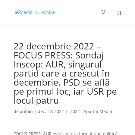
22 decembrie 2022 –
FOCUS PRESS: Sondaj
Inscop: AUR, singurul
partid care a crescut în
decembrie. PSD se află
pe primul loc, iar USR pe
locul patru
de
admin
|
dec. 22, 2022
|
-2022-
,
Aparitii Media
FOCUS PRESS: AUR este singura formațiune politică