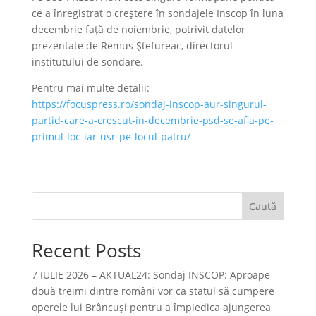
ce a înregistrat o creștere în sondajele Inscop în luna
decembrie față de noiembrie, potrivit datelor
prezentate de Remus Ștefureac, directorul
institutului de sondare.
Pentru mai multe detalii:
https://focuspress.ro/sondaj-inscop-aur-singurul-
partid-care-a-crescut-in-decembrie-psd-se-afla-pe-
primul-loc-iar-usr-pe-locul-patru/
Caută
Recent Posts
7 IULIE 2026 – AKTUAL24: Sondaj INSCOP: Aproape
două treimi dintre români vor ca statul să cumpere
operele lui Brâncuşi pentru a împiedica ajungerea