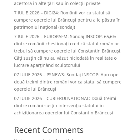
acestora în alte ţări sau în colecţii private
7 IULIE 2026 – DIGI24: Românii vor ca statul să
cumpere operele lui Brâncuși pentru a le păstra în
patrimoniul național (sondaj)
7 IULIE 2026 – EUROPAFM: Sondaj INSCOP: 65,6%
dintre românii chestionați cred că statul român ar
trebui să cumpere operele lui Constantin Brâncuși.
Câți susțin că nu au văzut niciodată în realitate o
lucrare aparținând sculptorului
07 IULIE 2026 – PSNEWS: Sondaj INSCOP: Aproape
două treimi dintre români vor ca statul să cumpere
operele lui Brâncuși
07 IULIE 2026 – CURIERULNATIONAL: Două treimi
dintre români susțin intervenția statului în
achiziționarea operelor lui Constantin Brâncuși
Recent Comments