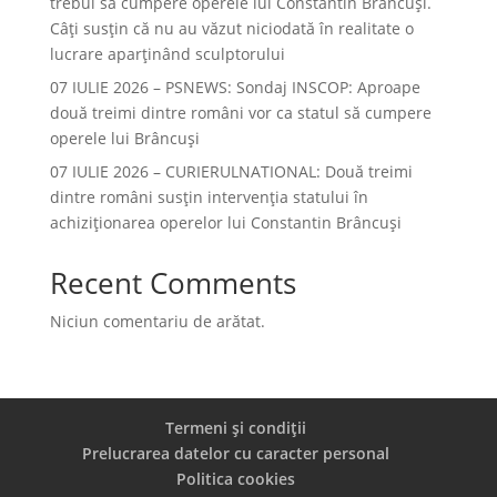
trebui să cumpere operele lui Constantin Brâncuși.
Câți susțin că nu au văzut niciodată în realitate o
lucrare aparținând sculptorului
07 IULIE 2026 – PSNEWS: Sondaj INSCOP: Aproape
două treimi dintre români vor ca statul să cumpere
operele lui Brâncuși
07 IULIE 2026 – CURIERULNATIONAL: Două treimi
dintre români susțin intervenția statului în
achiziționarea operelor lui Constantin Brâncuși
Recent Comments
Niciun comentariu de arătat.
Termeni și condiții
Prelucrarea datelor cu caracter personal
Politica cookies