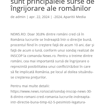
sunt principalele surse de
îngrijorare ale românilor
de
admin
|
apr. 22, 2024
|
-2024
,
Aparitii Media
NEWS.RO: Doar 30,8% dintre români cred că în
România lucrurile se îndreaptă într-o direcţie bună,
procentul fiind în creştere faţă de acum 10 ani, dar şi
faţă de acum o lună, conform unui sondaj realizat de
INSCOP la comanda News.ro. Pentru o treime dintre
români, cea mai importantă sursă de îngrijorare o
reprezintă posibilitatea unui conflict/război în care
să fie implicată România, pe locul al doilea situându-
se creşterea preţurilor.
Pentru mai multe detalii:
https://www.news.ro/social/sondaj-inscop-news-30-
8-dintre-romani-cred-romania-lucrurile-indreapta-
intr-directie-buna-timp-62-5-pesimisti-legatura-