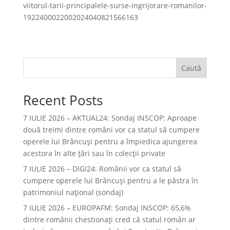
viitorul-tarii-principalele-surse-ingrijorare-romanilor-
1922400022002024040821566163
Caută
Recent Posts
7 IULIE 2026 – AKTUAL24: Sondaj INSCOP: Aproape
două treimi dintre români vor ca statul să cumpere
operele lui Brâncuşi pentru a împiedica ajungerea
acestora în alte ţări sau în colecţii private
7 IULIE 2026 – DIGI24: Românii vor ca statul să
cumpere operele lui Brâncuși pentru a le păstra în
patrimoniul național (sondaj)
7 IULIE 2026 – EUROPAFM: Sondaj INSCOP: 65,6%
dintre românii chestionați cred că statul român ar