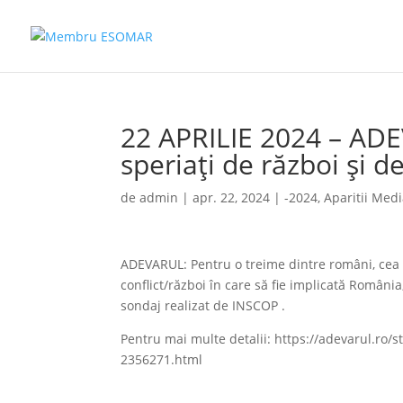
22 APRILIE 2024 – ADE
speriați de război și d
de
admin
|
apr. 22, 2024
|
-2024
,
Aparitii Med
ADEVARUL: Pentru o treime dintre români, cea m
conflict/război în care să fie implicată Români
sondaj realizat de INSCOP .
Pentru mai multe detalii: https://adevarul.ro/s
2356271.html