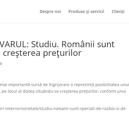
Despre noi
Produse și servicii
Clienți
VARUL: Studiu. Românii sunt
e creșterea prețurilor
ia
ai importantă sursă de îngrijorare o reprezintă posibilitatea unu
a, pe locul al doilea situându-se creşterea preţurilor, conform unui
tiri-interne/societate/studiu-romanii-sunt-speriati-de-razboi-si-de-