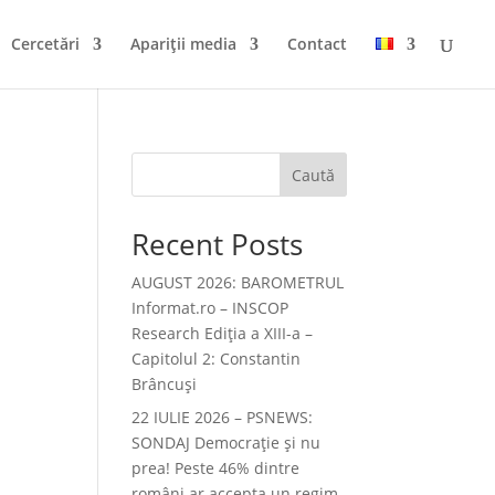
Cercetări
Apariții media
Contact
Caută
Recent Posts
AUGUST 2026: BAROMETRUL
Informat.ro – INSCOP
i
Research Ediția a XIII-a –
Capitolul 2: Constantin
Brâncuși
22 IULIE 2026 – PSNEWS:
SONDAJ Democrație și nu
prea! Peste 46% dintre
români ar accepta un regim