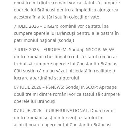
două treimi dintre români vor ca statul să cumpere
operele lui Brâncuşi pentru a împiedica ajungerea
acestora în alte ţări sau în colecţii private
7 IULIE 2026 – DIGI24: Românii vor ca statul să
cumpere operele lui Brâncuși pentru a le păstra în
patrimoniul național (sondaj)
7 IULIE 2026 – EUROPAFM: Sondaj INSCOP: 65,6%
dintre românii chestionați cred că statul român ar
trebui să cumpere operele lui Constantin Brâncuși.
Câți susțin că nu au văzut niciodată în realitate o
lucrare aparținând sculptorului
07 IULIE 2026 – PSNEWS: Sondaj INSCOP: Aproape
două treimi dintre români vor ca statul să cumpere
operele lui Brâncuși
07 IULIE 2026 – CURIERULNATIONAL: Două treimi
dintre români susțin intervenția statului în
achiziționarea operelor lui Constantin Brâncuși