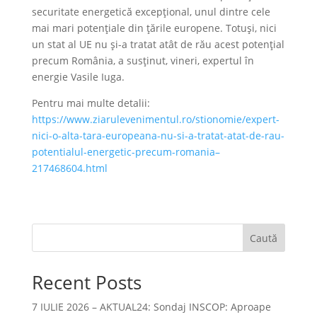
securitate energetică excepţional, unul dintre cele
mai mari potenţiale din ţările europene. Totuşi, nici
un stat al UE nu şi-a tratat atât de rău acest potenţial
precum România, a susţinut, vineri, expertul în
energie Vasile Iuga.
Pentru mai multe detalii:
https://www.ziarulevenimentul.ro/stionomie/expert-
nici-o-alta-tara-europeana-nu-si-a-tratat-atat-de-rau-
potentialul-energetic-precum-romania–
217468604.html
Caută
Recent Posts
7 IULIE 2026 – AKTUAL24: Sondaj INSCOP: Aproape