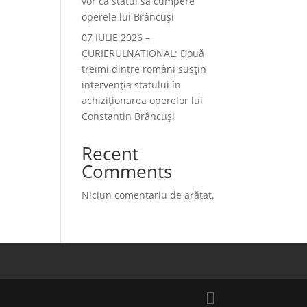
vor ca statul să cumpere
operele lui Brâncuși
07 IULIE 2026 –
CURIERULNATIONAL: Două
treimi dintre români susțin
intervenția statului în
achiziționarea operelor lui
Constantin Brâncuși
Recent
Comments
Niciun comentariu de arătat.