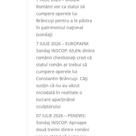
Românii vor ca statul să
cumpere operele lui
Brâncuși pentru a le păstra
în patrimoniul național
(sondaj)
7 IULIE 2026 – EUROPAFM:
Sondaj INSCOP: 65,6% dintre
românii chestionați cred că
statul român ar trebui să
cumpere operele lui
Constantin Brâncuși. Câți
susțin că nu au văzut
niciodată în realitate o
lucrare aparținând
sculptorului
07 IULIE 2026 – PSNEWS:
Sondaj INSCOP: Aproape
două treimi dintre români