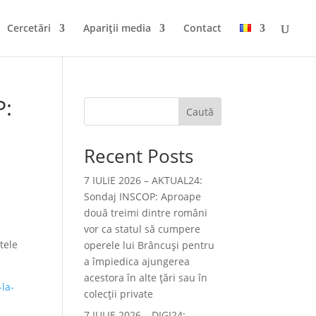
Cercetări
Apariții media
Contact
P:
Caută
n
Recent Posts
7 IULIE 2026 – AKTUAL24:
Sondaj INSCOP: Aproape
două treimi dintre români
vor ca statul să cumpere
tele
operele lui Brâncuşi pentru
a împiedica ajungerea
acestora în alte ţări sau în
la-
colecţii private
7 IULIE 2026 – DIGI24: