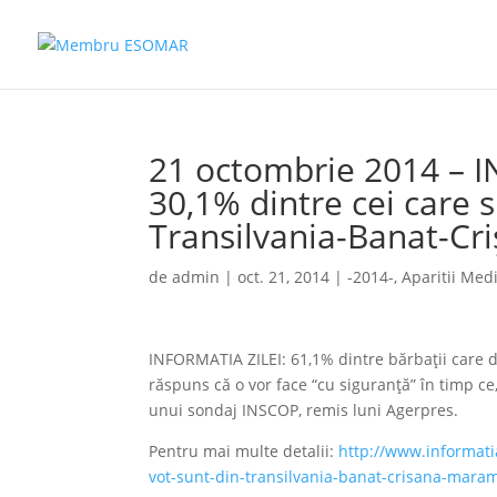
21 octombrie 2014 – 
30,1% dintre cei care 
Transilvania-Banat-C
de
admin
|
oct. 21, 2014
|
-2014-
,
Aparitii Med
INFORMATIA ZILEI: 61,1% dintre bărbaţii care de
răspuns că o vor face “cu siguranţă” în timp ce
unui sondaj INSCOP, remis luni Agerpres.
Pentru mai multe detalii:
http://www.informati
vot-sunt-din-transilvania-banat-crisana-mara