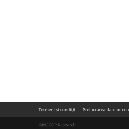
Termeni și condiții
Prelucrarea datelor cu 
©INSCOP Research