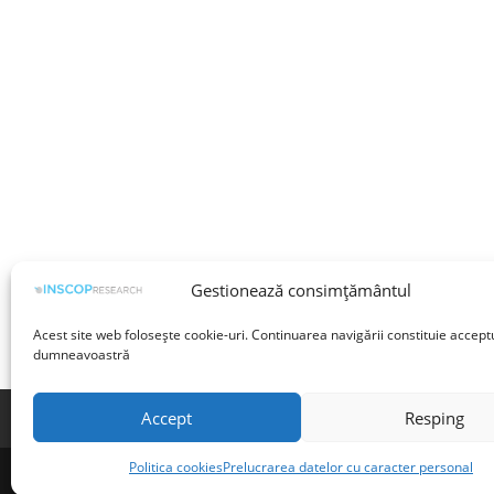
Gestionează consimțământul
Acest site web folosește cookie-uri. Continuarea navigării constituie accept
dumneavoastră
Accept
Resping
Termeni și condiții
Prelucrarea datelor cu 
Politica cookies
Prelucrarea datelor cu caracter personal
©INSCOP Research