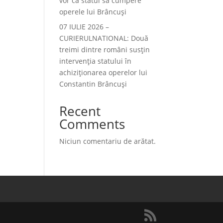
vor ca statul să cumpere
operele lui Brâncuși
07 IULIE 2026 –
CURIERULNATIONAL: Două
treimi dintre români susțin
intervenția statului în
achiziționarea operelor lui
Constantin Brâncuși
Recent
Comments
Niciun comentariu de arătat.