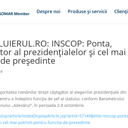
Despre noi
Produse și servicii
Clienți
FLUIERUL.RO: INSCOP: Ponta,
or al prezidențialelor și cel mai
a de președinte
ia
oritatea românilor drept câștigător al alegerilor prezidențiale din
pentru a îndeplini funcția de șef al statului, conform Barometrului
nului „Adevărul”, în perioada 2-8 octombrie.
o/jsp/article/indexDisplayArticle.jsp?artid=57149&title=inscop-pont
si-cel-mai-potrivit-pentru-functia-de-presedinte