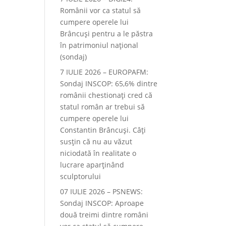
Românii vor ca statul să
cumpere operele lui
Brâncuși pentru a le păstra
în patrimoniul național
(sondaj)
7 IULIE 2026 – EUROPAFM:
Sondaj INSCOP: 65,6% dintre
românii chestionați cred că
statul român ar trebui să
cumpere operele lui
Constantin Brâncuși. Câți
susțin că nu au văzut
niciodată în realitate o
lucrare aparținând
sculptorului
07 IULIE 2026 – PSNEWS:
Sondaj INSCOP: Aproape
două treimi dintre români