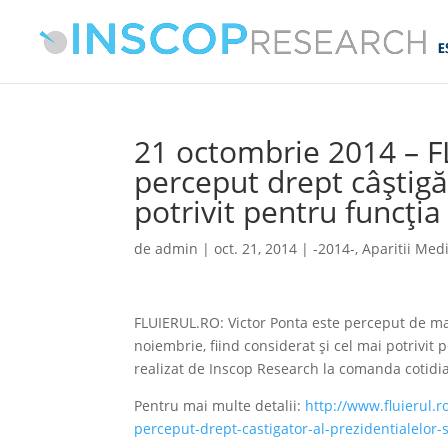
21 octombrie 2014 – 
perceput drept câștigăt
potrivit pentru funcți
de
admin
|
oct. 21, 2014
|
-2014-
,
Aparitii Med
FLUIERUL.RO: Victor Ponta este perceput de maj
noiembrie, fiind considerat și cel mai potrivit 
realizat de Inscop Research la comanda cotidia
Pentru mai multe detalii:
http://www.fluierul.r
perceput-drept-castigator-al-prezidentialelor-