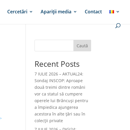
Cercetări
Apariții media
Contact
Caută
Recent Posts
7 IULIE 2026 – AKTUAL24:
Sondaj INSCOP: Aproape
două treimi dintre români
vor ca statul să cumpere
operele lui Brâncuşi pentru
a împiedica ajungerea
acestora în alte ţări sau în
a-
colecţii private
7 IULIE 2026 – DIGI24: