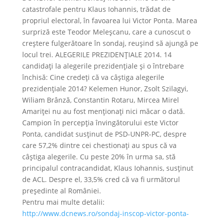
catastrofale pentru Klaus Iohannis, trădat de
propriul electoral, în favoarea lui Victor Ponta. Marea
surpriză este Teodor Meleșcanu, care a cunoscut o
creștere fulgerătoare în sondaj, reușind să ajungă pe
locul trei. ALEGERILE PREZIDENȚIALE 2014. 14
candidați la alegerile prezidențiale și o întrebare
închisă: Cine credeți că va câștiga alegerile
prezidențiale 2014? Kelemen Hunor, Zsolt Szilagyi,
Wiliam Brânză, Constantin Rotaru, Mircea Mirel
Amariței nu au fost menționați nici măcar o dată.
Campion în percepția învingătorului este Victor
Ponta, candidat susținut de PSD-UNPR-PC, despre
care 57,2% dintre cei chestionați au spus că va
câștiga alegerile. Cu peste 20% în urma sa, stă
principalul contracandidat, Klaus Iohannis, susținut
de ACL. Despre el, 33,5% cred că va fi următorul
președinte al României.
Pentru mai multe detalii:
http://www.dcnews.ro/sondaj-inscop-victor-ponta-