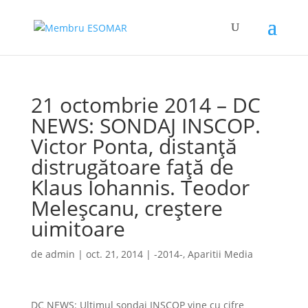
21 octombrie 2014 – DC
NEWS: SONDAJ INSCOP.
Victor Ponta, distanță
distrugătoare față de
Klaus Iohannis. Teodor
Meleșcanu, creștere
uimitoare
de
admin
|
oct. 21, 2014
|
-2014-
,
Aparitii Media
DC NEWS: Ultimul sondaj INSCOP vine cu cifre