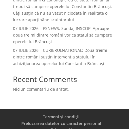
trebui să cumpere operele lui Constantin Brâncuși.
Câți susțin că nu au văzut niciodată în realitate o
lucrare aparținând sculptorului
07 IULIE 2026 – PSNEWS: Sondaj INSCOP: Aproape
două treimi dintre români vor ca statul să cumpere
operele lui Brâncuși
07 IULIE 2026 – CURIERULNATIONAL: Două treimi
dintre români susțin intervenția statului în
achiziționarea operelor lui Constantin Brâncuși
Recent Comments
Niciun comentariu de arătat.
Termeni și condiții
Prelucrarea datelor cu caracter personal