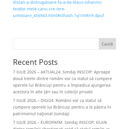
distan-a-distrugatoare-fa-a-de-klaus-iohannis-
teodor-mele-canu-cre-tere-
uimitoare_456943.html#sthash.1q1ImRn9.dpuf
Caută
Recent Posts
7 IULIE 2026 – AKTUAL24: Sondaj INSCOP: Aproape
două treimi dintre români vor ca statul să cumpere
operele lui Brâncuşi pentru a împiedica ajungerea
acestora în alte ţări sau în colecţii private
7 IULIE 2026 – DIGI24: Românii vor ca statul să
cumpere operele lui Brâncuși pentru a le păstra în
patrimoniul național (sondaj)
7 IULIE 2026 – EUROPAFM: Sondaj INSCOP: 65,6%
dintre românii chestionați cred că statul român ar