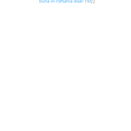
buna-in-romania-doar-19/
[:]