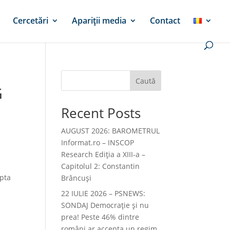
Cercetări
Apariții media
Contact
Caută
G
Recent Posts
AUGUST 2026: BAROMETRUL
Informat.ro – INSCOP
Research Ediția a XIII-a –
Capitolul 2: Constantin
apta
Brâncuși
a
22 IULIE 2026 – PSNEWS:
SONDAJ Democrație și nu
prea! Peste 46% dintre
români ar accepta un regim