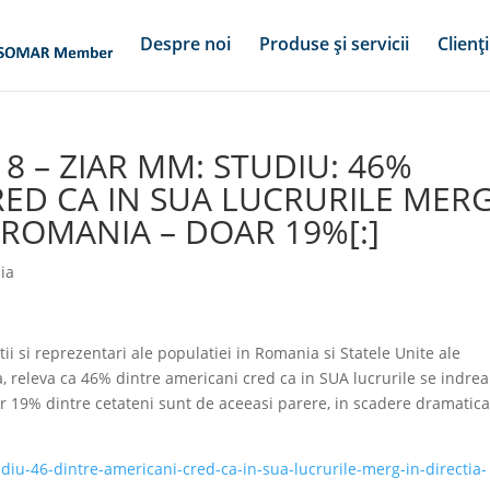
Despre noi
Produse și servicii
Clienți
18 – ZIAR MM: STUDIU: 46%
RED CA IN SUA LUCRURILE MER
N ROMANIA – DOAR 19%[:]
ia
tii si reprezentari ale populatiei in Romania si Statele Unite ale
 releva ca 46% dintre americani cred ca in SUA lucrurile se indre
ar 19% dintre cetateni sunt de aceeasi parere, in scadere dramatic
diu-46-dintre-americani-cred-ca-in-sua-lucrurile-merg-in-directia-