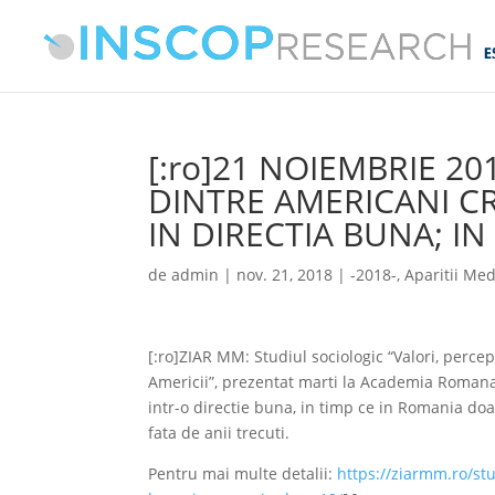
[:ro]21 NOIEMBRIE 20
DINTRE AMERICANI C
IN DIRECTIA BUNA; I
de
admin
|
nov. 21, 2018
|
-2018-
,
Aparitii Med
[:ro]ZIAR MM: Studiul sociologic “Valori, percep
Americii”, prezentat marti la Academia Romana,
intr-o directie buna, in timp ce in Romania do
fata de anii trecuti.
Pentru mai multe detalii:
https://ziarmm.ro/stu