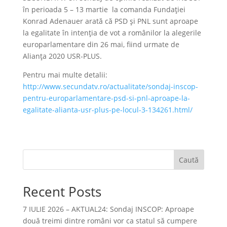
în perioada 5 – 13 martie la comanda Fundației
Konrad Adenauer arată că PSD și PNL sunt aproape
la egalitate în intenția de vot a românilor la alegerile
europarlamentare din 26 mai, fiind urmate de
Alianța 2020 USR-PLUS.
Pentru mai multe detalii:
http://www.secundatv.ro/actualitate/sondaj-inscop-
pentru-europarlamentare-psd-si-pnl-aproape-la-
egalitate-alianta-usr-plus-pe-locul-3-134261.html/
Caută
Recent Posts
7 IULIE 2026 – AKTUAL24: Sondaj INSCOP: Aproape
două treimi dintre români vor ca statul să cumpere