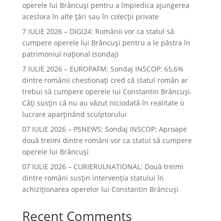
operele lui Brâncuşi pentru a împiedica ajungerea
acestora în alte ţări sau în colecţii private
7 IULIE 2026 – DIGI24: Românii vor ca statul să
cumpere operele lui Brâncuși pentru a le păstra în
patrimoniul național (sondaj)
7 IULIE 2026 – EUROPAFM: Sondaj INSCOP: 65,6%
dintre românii chestionați cred că statul român ar
trebui să cumpere operele lui Constantin Brâncuși.
Câți susțin că nu au văzut niciodată în realitate o
lucrare aparținând sculptorului
07 IULIE 2026 – PSNEWS: Sondaj INSCOP: Aproape
două treimi dintre români vor ca statul să cumpere
operele lui Brâncuși
07 IULIE 2026 – CURIERULNATIONAL: Două treimi
dintre români susțin intervenția statului în
achiziționarea operelor lui Constantin Brâncuși
Recent Comments