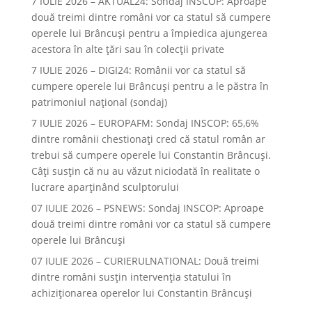
7 IULIE 2026 – AKTUAL24: Sondaj INSCOP: Aproape
două treimi dintre români vor ca statul să cumpere
operele lui Brâncuşi pentru a împiedica ajungerea
acestora în alte ţări sau în colecţii private
7 IULIE 2026 – DIGI24: Românii vor ca statul să
cumpere operele lui Brâncuși pentru a le păstra în
patrimoniul național (sondaj)
7 IULIE 2026 – EUROPAFM: Sondaj INSCOP: 65,6%
dintre românii chestionați cred că statul român ar
trebui să cumpere operele lui Constantin Brâncuși.
Câți susțin că nu au văzut niciodată în realitate o
lucrare aparținând sculptorului
07 IULIE 2026 – PSNEWS: Sondaj INSCOP: Aproape
două treimi dintre români vor ca statul să cumpere
operele lui Brâncuși
07 IULIE 2026 – CURIERULNATIONAL: Două treimi
dintre români susțin intervenția statului în
achiziționarea operelor lui Constantin Brâncuși