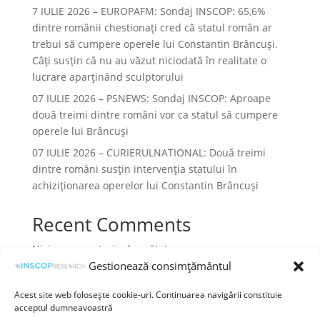
7 IULIE 2026 – EUROPAFM: Sondaj INSCOP: 65,6%
dintre românii chestionați cred că statul român ar
trebui să cumpere operele lui Constantin Brâncuși.
Câți susțin că nu au văzut niciodată în realitate o
lucrare aparținând sculptorului
07 IULIE 2026 – PSNEWS: Sondaj INSCOP: Aproape
două treimi dintre români vor ca statul să cumpere
operele lui Brâncuși
07 IULIE 2026 – CURIERULNATIONAL: Două treimi
dintre români susțin intervenția statului în
achiziționarea operelor lui Constantin Brâncuși
Recent Comments
Niciun comentariu de arătat.
Gestionează consimțământul
Acest site web folosește cookie-uri. Continuarea navigării constituie
acceptul dumneavoastră
Termeni și condiții