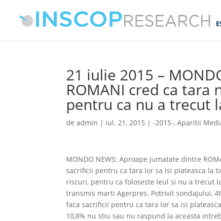
21 iulie 2015 – MOND
ROMANI cred ca tara no
pentru ca nu a trecut
de
admin
|
iul. 21, 2015
|
-2015-
,
Aparitii Medi
MONDO NEWS: Aproape jumatate dintre ROMANI 
sacrificii pentru ca tara lor sa isi plateasca l
riscuri, pentru ca foloseste leul si nu a trecu
transmis marti Agerpres. Potrivit sondajului, 
faca sacrificii pentru ca tara lor sa isi plateasc
10,8% nu stiu sau nu raspund la aceasta intre