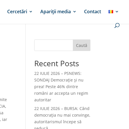
Cercetări
Apariții media
Contact
Caută
Recent Posts
22 IULIE 2026 – PSNEWS:
SONDAJ Democrație și nu
prea! Peste 46% dintre
români ar accepta un regim
mite
autoritar
CIA,
22 IULIE 2026 – BURSA: Când
sa
democraţia nu mai convinge,
, iar
autoritarismul începe să
seducă