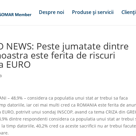
Despre noi
Produse și servicii
Clienți
O NEWS: Peste jumatate dintre
astra este ferita de riscuri
 la EURO
a
– 48,9% – considera ca populatia unui stat ar trebui sa faca
a timp datoriile, iar cei mai multi cred ca ROMANIA este ferita de anu
t la EURO, potrivit unui sondaj INSCOP, avand ca tema CRIZA din GRE
48,9% dintre respondenti considera ca populatia unui stat ar trebui 
a la timp datoriile, 40,2% cred ca aceste sacrificii nu ar trebui facute
bare.