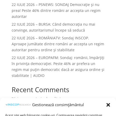
22 IULIE 2026 – PSNEWS: SONDAJ Democrație și nu
prea! Peste 46% dintre români ar accepta un regim
autoritar
22 IULIE 2026 – BURSA: Când democraţia nu mai
convinge, autoritarismul începe să seducă
22 IULIE 2026 – ROMÂNIATV: Sondaj INSCOP.
Aproape jumătate dintre români ar accepta un regim
autoritar pentru ordine și stabilitate
22 IULIE 2026 – EUROPAFM: Sondaj: românii, împărțiți
în privința democrației. Peste 46% ar prefera un
regim mai puțin democratic dacă ar asigura ordine și
stabilitate | AUDIO
Recent Comments
Niciun comentariu de arătat.
Gestionează consimțământul
Acest site web folosește cookie-uri. Continuarea navigării constituie