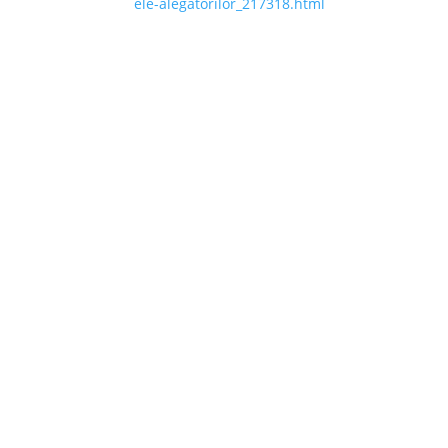
ele-alegatorilor_217318.html