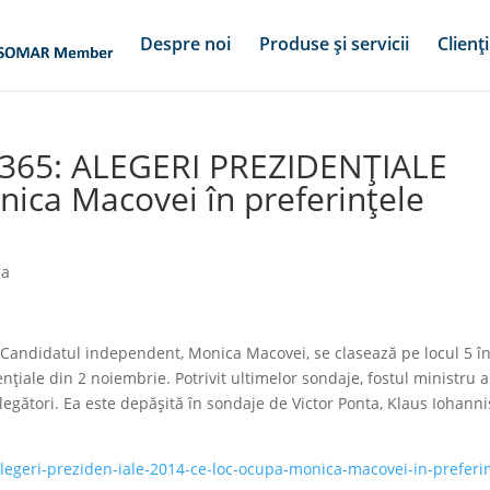
Despre noi
Produse și servicii
Clienți
B365: ALEGERI PREZIDENȚIALE
nica Macovei în preferințele
ia
andidatul independent, Monica Macovei, se clasează pe locul 5 î
nțiale din 2 noiembrie. Potrivit ultimelor sondaje, fostul ministru a
 alegători. Ea este depășită în sondaje de Victor Ponta, Klaus Iohanni
legeri-preziden-iale-2014-ce-loc-ocupa-monica-macovei-in-preferi