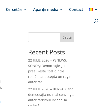
Cercetări
Apariții media
Contact
Caută
Recent Posts
22 IULIE 2026 – PSNEWS:
SONDAJ Democrație și nu
prea! Peste 46% dintre
n
români ar accepta un regim
l
autoritar
s,
22 IULIE 2026 – BURSA: Când
democraţia nu mai convinge,
autoritarismul începe să
n-
seducă