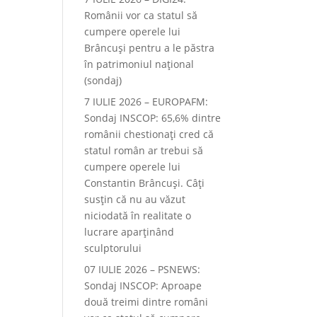
Românii vor ca statul să
cumpere operele lui
Brâncuși pentru a le păstra
în patrimoniul național
(sondaj)
7 IULIE 2026 – EUROPAFM:
Sondaj INSCOP: 65,6% dintre
românii chestionați cred că
statul român ar trebui să
cumpere operele lui
Constantin Brâncuși. Câți
susțin că nu au văzut
niciodată în realitate o
lucrare aparținând
sculptorului
07 IULIE 2026 – PSNEWS:
Sondaj INSCOP: Aproape
două treimi dintre români