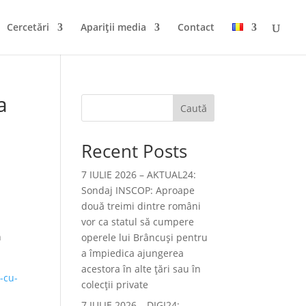
Cercetări
Apariții media
Contact
a
Caută
Recent Posts
7 IULIE 2026 – AKTUAL24:
Sondaj INSCOP: Aproape
două treimi dintre români
vor ca statul să cumpere
n
operele lui Brâncuşi pentru
a împiedica ajungerea
acestora în alte ţări sau în
-cu-
colecţii private
7 IULIE 2026 – DIGI24: