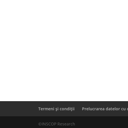
Termeni și condiții
Prelucrarea datelor cu 
©INSCOP Research