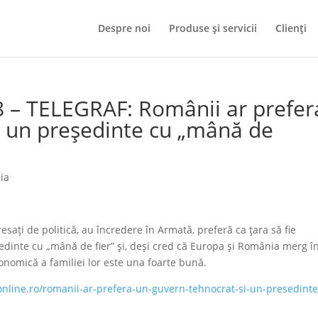
Despre noi
Produse și servicii
Clienți
8 – TELEGRAF: Românii ar prefer
i un preşedinte cu „mână de
ia
saţi de politică, au încredere în Armată, preferă ca ţara să fie
dinte cu „mână de fier” şi, deşi cred că Europa şi România merg î
conomică a familiei lor este una foarte bună.
online.ro/romanii-ar-prefera-un-guvern-tehnocrat-si-un-presedinte