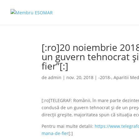
[:ro]20 noiembrie 201
un guvern tehnocrat ş
fier”[:]
de
admin
|
nov. 20, 2018
|
-2018-
,
Aparitii Med
[:ro]TELEGRAF: Românii, în mare parte dezintere
condusă de un guvern tehnocrat şi de un preşe
direcţii greşite, majoritatea spun că situaţia e
Pentru mai multe detalii:
https://www.telegraf
mana-de-fier
[:]