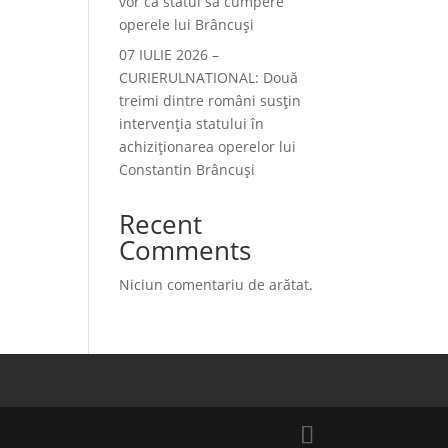
vor ca statul să cumpere
operele lui Brâncuși
07 IULIE 2026 –
CURIERULNATIONAL: Două
treimi dintre români susțin
intervenția statului în
achiziționarea operelor lui
Constantin Brâncuși
Recent
Comments
Niciun comentariu de arătat.