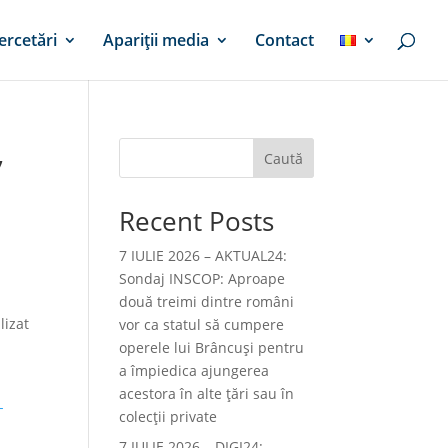
ercetări
Apariții media
Contact
,
Caută
Recent Posts
7 IULIE 2026 – AKTUAL24:
Sondaj INSCOP: Aproape
două treimi dintre români
lizat
vor ca statul să cumpere
operele lui Brâncuşi pentru
a împiedica ajungerea
acestora în alte ţări sau în
-
colecţii private
7 IULIE 2026 – DIGI24: