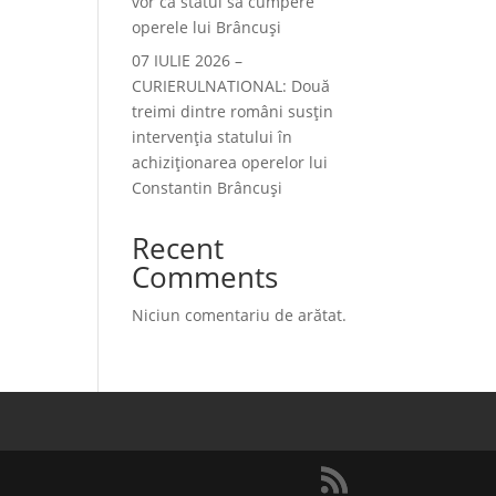
vor ca statul să cumpere
operele lui Brâncuși
07 IULIE 2026 –
CURIERULNATIONAL: Două
treimi dintre români susțin
intervenția statului în
achiziționarea operelor lui
Constantin Brâncuși
Recent
Comments
Niciun comentariu de arătat.