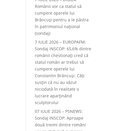
Românii vor ca statul să
cumpere operele lui
Brâncuși pentru a le păstra
în patrimoniul național
(sondaj)
7 IULIE 2026 – EUROPAFM:
Sondaj INSCOP: 65,6% dintre
românii chestionați cred că
statul român ar trebui să
cumpere operele lui
Constantin Brâncuși. Câți
susțin că nu au văzut
niciodată în realitate o
lucrare aparținând
sculptorului
07 IULIE 2026 – PSNEWS:
Sondaj INSCOP: Aproape
două treimi dintre români