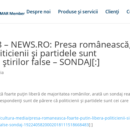
Despre noi
Produse și servicii
Clienți
C
18 – NEWS.RO: Presa românească
iticienii şi partidele sunt
i ştirilor false – SONDAJ[:]
ia
 foarte puţin liberă de majoritatea românilor, arată un sondaj rea
espondenţi sunt de părere că politicienii şi partidele sunt cei care
cultura-media/presa-romaneasca-foarte-putin-libera-politicienii-si
lor-false-sondaj-1922405820002018111518668483
[:]