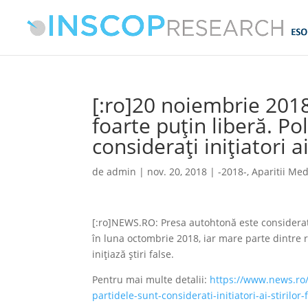
[:ro]20 noiembrie 20
foarte puţin liberă. Pol
consideraţi iniţiatori a
de
admin
|
nov. 20, 2018
|
-2018-
,
Aparitii Med
[:ro]NEWS.RO: Presa autohtonă este considerată
în luna octombrie 2018, iar mare parte dintre r
iniţiază ştiri false.
Pentru mai multe detalii:
https://www.news.ro/
partidele-sunt-considerati-initiatori-ai-stiri