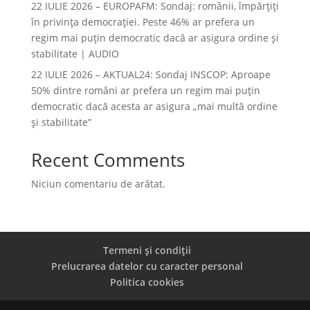
22 IULIE 2026 – EUROPAFM: Sondaj: românii, împărțiți
în privința democrației. Peste 46% ar prefera un
regim mai puțin democratic dacă ar asigura ordine și
stabilitate | AUDIO
22 IULIE 2026 – AKTUAL24: Sondaj INSCOP: Aproape
50% dintre români ar prefera un regim mai puțin
democratic dacă acesta ar asigura „mai multă ordine
și stabilitate”
Recent Comments
Niciun comentariu de arătat.
Termeni și condiții
Prelucrarea datelor cu caracter personal
Politica cookies