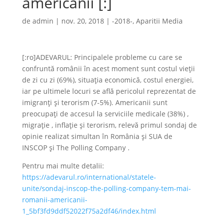
americanii [:]
de
admin
|
nov. 20, 2018
|
-2018-
,
Aparitii Media
[:ro]ADEVARUL: Principalele probleme cu care se
confruntă românii în acest moment sunt costul vieţii
de zi cu zi (69%), situaţia economică, costul energiei,
iar pe ultimele locuri se află pericolul reprezentat de
imigranţi şi terorism (7-5%). Americanii sunt
preocupaţi de accesul la serviciile medicale (38%) ,
migraţie , inflaţie şi terorism, relevă primul sondaj de
opinie realizat simultan în România şi SUA de
INSCOP şi The Polling Company .
Pentru mai multe detalii:
https://adevarul.ro/international/statele-
unite/sondaj-inscop-the-polling-company-tem-mai-
romanii-americanii-
1_5bf3fd9ddf52022f75a2df46/index.html