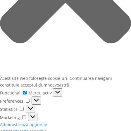
Acest site web folosește cookie-uri. Continuarea navigării
constituie acceptul dumneavoastră
Functional
Functional
Mereu activ
Preferences
Preferences
Statistics
Statistics
Marketing
Marketing
Administrează opțiunile