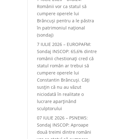
Românii vor ca statul să
cumpere operele lui
Brâncuși pentru a le păstra
în patrimoniul național
(sondaj)
7 IULIE 2026 – EUROPAFM:
Sondaj INSCOP: 65,6% dintre
românii chestionați cred că
statul român ar trebui să
cumpere operele lui
Constantin Brâncuși. Câți
susțin că nu au văzut
niciodată în realitate o
lucrare aparținând
sculptorului
07 IULIE 2026 – PSNEWS:
Sondaj INSCOP: Aproape
două treimi dintre români