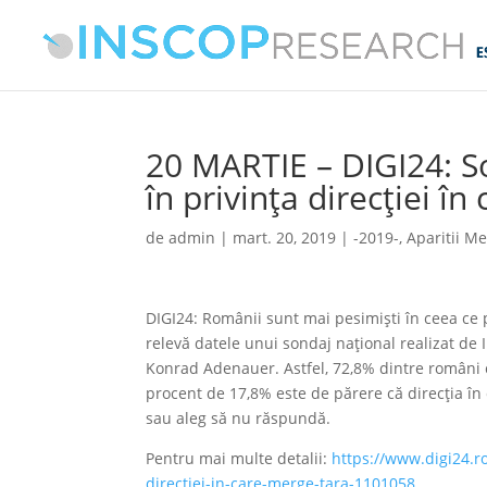
20 MARTIE – DIGI24: So
în privinţa direcţiei î
de
admin
|
mart. 20, 2019
|
-2019-
,
Aparitii M
DIGI24: Românii sunt mai pesimişti în ceea ce pr
relevă datele unui sondaj naţional realizat d
Konrad Adenauer. Astfel, 72,8% dintre români c
procent de 17,8% este de părere că direcţia în
sau aleg să nu răspundă.
Pentru mai multe detalii:
https://www.digi24.ro
directiei-in-care-merge-tara-1101058