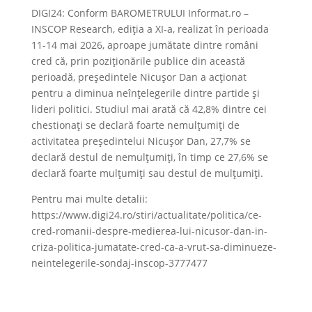
DIGI24: Conform BAROMETRULUI Informat.ro –
INSCOP Research, ediția a XI-a, realizat în perioada
11-14 mai 2026, aproape jumătate dintre români
cred că, prin poziționările publice din această
perioadă, președintele Nicușor Dan a acționat
pentru a diminua neînțelegerile dintre partide și
lideri politici. Studiul mai arată că 42,8% dintre cei
chestionați se declară foarte nemulțumiți de
activitatea președintelui Nicușor Dan, 27,7% se
declară destul de nemulțumiți, în timp ce 27,6% se
declară foarte mulțumiți sau destul de mulțumiți.
Pentru mai multe detalii:
https://www.digi24.ro/stiri/actualitate/politica/ce-
cred-romanii-despre-medierea-lui-nicusor-dan-in-
criza-politica-jumatate-cred-ca-a-vrut-sa-diminueze-
neintelegerile-sondaj-inscop-3777477