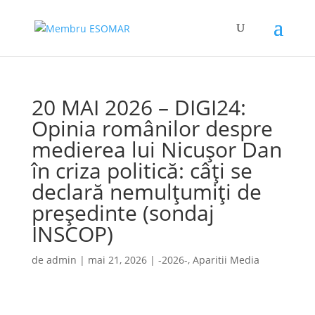
20 MAI 2026 – DIGI24:
Opinia românilor despre
medierea lui Nicușor Dan
în criza politică: câți se
declară nemulțumiți de
președinte (sondaj
INSCOP)
de
admin
|
mai 21, 2026
|
-2026-
,
Aparitii Media