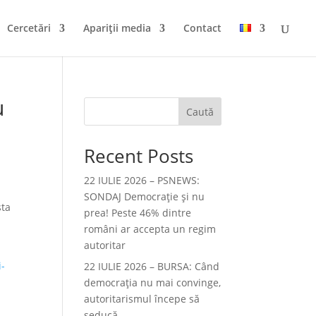
Cercetări
Apariții media
Contact
u
Caută
Recent Posts
22 IULIE 2026 – PSNEWS:
SONDAJ Democrație și nu
sta
prea! Peste 46% dintre
români ar accepta un regim
autoritar
i-
22 IULIE 2026 – BURSA: Când
democraţia nu mai convinge,
autoritarismul începe să
seducă