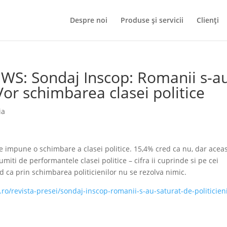
Despre noi
Produse și servicii
Clienți
WS: Sondaj Inscop: Romanii s-a
 Vor schimbarea clasei politice
ia
 impune o schimbare a clasei politice. 15,4% cred ca nu, dar acea
iti de performantele clasei politice – cifra ii cuprinde si pe cei
ed ca prin schimbarea politicienilor nu se rezolva nimic.
ro/revista-presei/sondaj-inscop-romanii-s-au-saturat-de-politicien