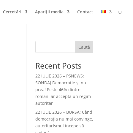
Cercetări
Apariții media
Contact
Caută
Recent Posts
22 IULIE 2026 – PSNEWS:
SONDAJ Democrație și nu
prea! Peste 46% dintre
români ar accepta un regim
e
autoritar
22 IULIE 2026 – BURSA: Când
democraţia nu mai convinge,
autoritarismul începe să
seducă