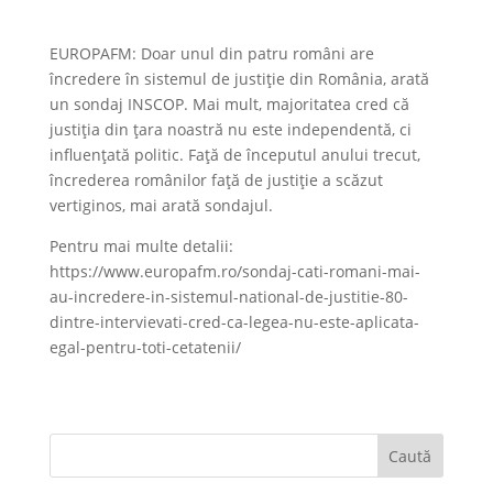
EUROPAFM: Doar unul din patru români are
încredere în sistemul de justiție din România, arată
un sondaj INSCOP. Mai mult, majoritatea cred că
justiția din țara noastră nu este independentă, ci
influențată politic. Față de începutul anului trecut,
încrederea românilor față de justiție a scăzut
vertiginos, mai arată sondajul.
Pentru mai multe detalii:
https://www.europafm.ro/sondaj-cati-romani-mai-
au-incredere-in-sistemul-national-de-justitie-80-
dintre-intervievati-cred-ca-legea-nu-este-aplicata-
egal-pentru-toti-cetatenii/
Caută