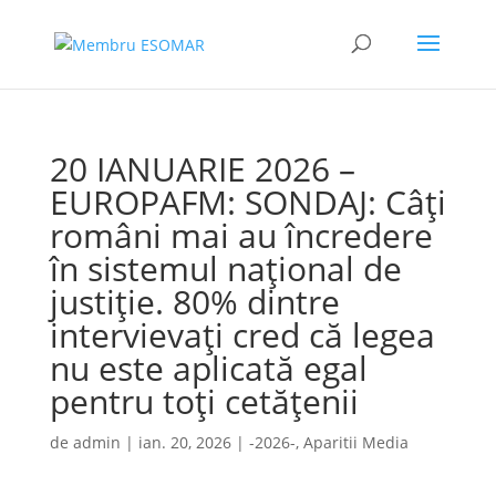
20 IANUARIE 2026 –
EUROPAFM: SONDAJ: Câți
români mai au încredere
în sistemul național de
justiție. 80% dintre
intervievați cred că legea
nu este aplicată egal
pentru toți cetățenii
de
admin
|
ian. 20, 2026
|
-2026-
,
Aparitii Media