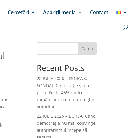
Cercetări
Apariții media
Contact
Caută
ul
Recent Posts
22 IULIE 2026 – PSNEWS:
SONDAJ Democrație și nu
prea! Peste 46% dintre
rile
români ar accepta un regim
acă,
autoritar
22 IULIE 2026 – BURSA: Când
democraţia nu mai convinge,
l-
autoritarismul începe să
seducă