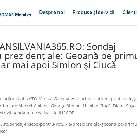
Despre noi
Produse și servicii
Clienți
RANSILVANIA365.RO: Sondaj
a prezidenţiale: Geoană pe prim
iar mai apoi Simion și Ciucă
a
l adjunct al NATO Mircea Geoană este prima opţiune pentru alege
rdine de Marcel Ciolacu, George Simion, Nicolae Ciucă, Diana Şoşo
otrivit sondajului realizat de INSCOP.
365.ro/sondaj-inscop-pentru-votul-la-prezidentiale-geoana-pe-primu
uca/