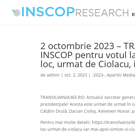
2 octombrie 2023 – T
INSCOP pentru votul l
loc, urmat de Ciolacu, 
de
admin
|
oct. 2, 2023
|
-2023-
,
Aparitii Medi
TRANSILVANIA365.RO: Actualul secretar genera
prezidenţiale! Acesta este urmat de urmat în o
Cătălin Drulă, Dacian Cioloş, Kelemen Hunor, p
Pentru mai multe detalii: https://transilvania
loc-urmat-de-ciolacu-iar-mai-apoi-simion-si-ci