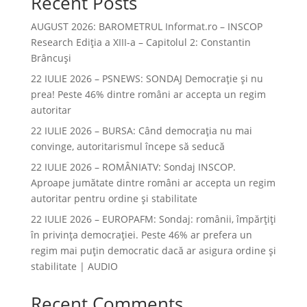
Recent Posts
AUGUST 2026: BAROMETRUL Informat.ro – INSCOP
Research Ediția a XIII-a – Capitolul 2: Constantin
Brâncuși
22 IULIE 2026 – PSNEWS: SONDAJ Democrație și nu
prea! Peste 46% dintre români ar accepta un regim
autoritar
22 IULIE 2026 – BURSA: Când democraţia nu mai
convinge, autoritarismul începe să seducă
22 IULIE 2026 – ROMÂNIATV: Sondaj INSCOP.
Aproape jumătate dintre români ar accepta un regim
autoritar pentru ordine și stabilitate
22 IULIE 2026 – EUROPAFM: Sondaj: românii, împărțiți
în privința democrației. Peste 46% ar prefera un
regim mai puțin democratic dacă ar asigura ordine și
stabilitate | AUDIO
Recent Comments