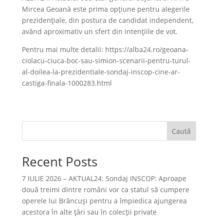
Mircea Geoană este prima opţiune pentru alegerile
prezidenţiale, din postura de candidat independent,
având aproximativ un sfert din intenţiile de vot.
Pentru mai multe detalii: https://alba24.ro/geoana-
ciolacu-ciuca-boc-sau-simion-scenarii-pentru-turul-
al-doilea-la-prezidentiale-sondaj-inscop-cine-ar-
castiga-finala-1000283.html
Caută
Recent Posts
7 IULIE 2026 – AKTUAL24: Sondaj INSCOP: Aproape
două treimi dintre români vor ca statul să cumpere
operele lui Brâncuşi pentru a împiedica ajungerea
acestora în alte ţări sau în colecţii private