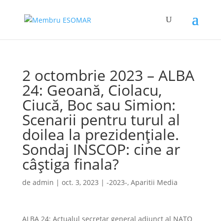
2 octombrie 2023 – ALBA
24: Geoană, Ciolacu,
Ciucă, Boc sau Simion:
Scenarii pentru turul al
doilea la prezidențiale.
Sondaj INSCOP: cine ar
câștiga finala?
de
admin
|
oct. 3, 2023
|
-2023-
,
Aparitii Media
ALBA 24: Actualul secretar general adjunct al NATO