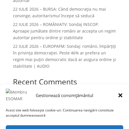
autoritar
22 IULIE 2026 – BURSA: Când democraţia nu mai
convinge, autoritarismul începe să seducă
22 IULIE 2026 – ROMÂNIATV: Sondaj INSCOP.
Aproape jumătate dintre români ar accepta un regim
autoritar pentru ordine și stabilitate
22 IULIE 2026 – EUROPAFM: Sondaj: românii, împărțiți
în privința democrației. Peste 46% ar prefera un
regim mai puțin democratic dacă ar asigura ordine și
stabilitate | AUDIO
Recent Comments
Niciun comentariu de arătat.
Gestionează consimțământul
Acest site web folosește cookie-uri. Continuarea navigării constituie
acceptul dumneavoastră
Termeni și condiții
Prelucrarea datelor cu caracter personal