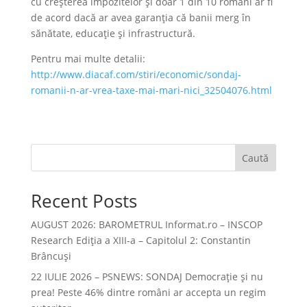
cu creşterea impozitelor şi doar 1 din 10 români ar fi
de acord dacă ar avea garanţia că banii merg în
sănătate, educaţie şi infrastructură.
Pentru mai multe detalii:
http://www.diacaf.com/stiri/economic/sondaj-
romanii-n-ar-vrea-taxe-mai-mari-nici_32504076.html
Caută
Recent Posts
AUGUST 2026: BAROMETRUL Informat.ro – INSCOP
Research Ediția a XIII-a – Capitolul 2: Constantin
Brâncuși
22 IULIE 2026 – PSNEWS: SONDAJ Democrație și nu
prea! Peste 46% dintre români ar accepta un regim