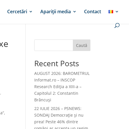
Cercetări
Apariții media
Contact
xe
Caută
Recent Posts
AUGUST 2026: BAROMETRUL
Informat.ro – INSCOP
Research Ediția a XIII-a –
.
Capitolul 2: Constantin
Brâncuși
22 IULIE 2026 – PSNEWS:
a“,
SONDAJ Democrație și nu
prea! Peste 46% dintre
români ar accepta un regim