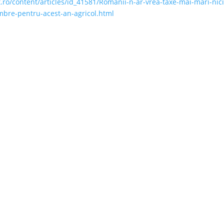
.ro/content/articles/id_41581/Romanii-n-ar-vrea-taxe-mai-mari-nici
mbre-pentru-acest-an-agricol.html