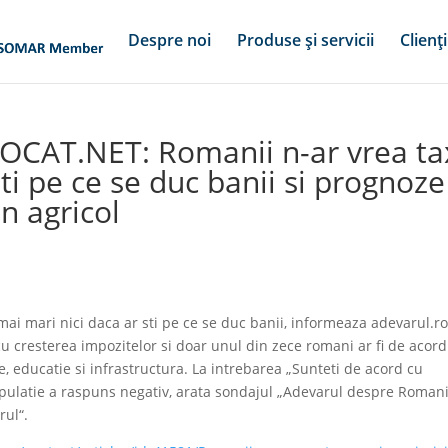
Despre noi
Produse și servicii
Clienți
OCAT.NET: Romanii n-ar vrea ta
ti pe ce se duc banii si prognoze
n agricol
a
i mari nici daca ar sti pe ce se duc banii, informeaza adevarul.ro
 cresterea impozitelor si doar unul din zece romani ar fi de acord
, educatie si infrastructura. La intrebarea „Sunteti de acord cu
populatie a raspuns negativ, arata sondajul „Adevarul despre Romani
rul“.