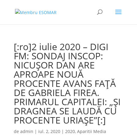
[:ro]2 iulie 2020 – DIGI
FM: SONDAJ INSCOP:
NICUȘOR DAN ARE
APROAPE NOUĂ
PROCENTE AVANS FAȚĂ
DE GABRIELA FIREA.
PRIMARUL CAPITALEI: „ȘI
DRAGNEA SE LAUDĂ CU
PROCENTE URIAȘE”[:]
de
admin
|
iul. 2, 2020
|
2020
,
Aparitii Media