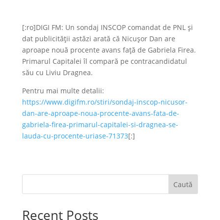
[:ro]DIGI FM: Un sondaj INSCOP comandat de PNL și
dat publicității astăzi arată că Nicușor Dan are
aproape nouă procente avans față de Gabriela Firea.
Primarul Capitalei îl compară pe contracandidatul
său cu Liviu Dragnea.
Pentru mai multe detalii:
https://www.digifm.ro/stiri/sondaj-inscop-nicusor-
dan-are-aproape-noua-procente-avans-fata-de-
gabriela-firea-primarul-capitalei-si-dragnea-se-
lauda-cu-procente-uriase-71373
[:]
Caută
Recent Posts