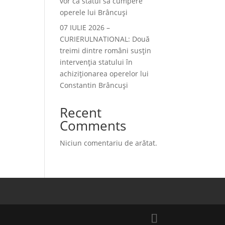
vor ca statul să cumpere
operele lui Brâncuși
07 IULIE 2026 –
CURIERULNATIONAL: Două
treimi dintre români susțin
intervenția statului în
achiziționarea operelor lui
Constantin Brâncuși
Recent
Comments
Niciun comentariu de arătat.