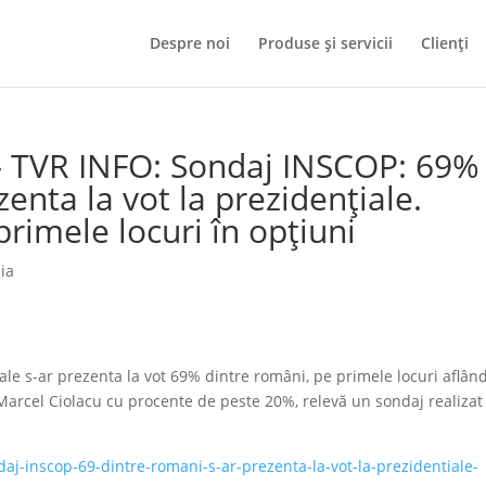
Despre noi
Produse și servicii
Clienți
 TVR INFO: Sondaj INSCOP: 69%
enta la vot la prezidenţiale.
primele locuri în opţiuni
ia
iale s-ar prezenta la vot 69% dintre români, pe primele locuri aflân
 Marcel Ciolacu cu procente de peste 20%, relevă un sondaj realizat
ndaj-inscop-69-dintre-romani-s-ar-prezenta-la-vot-la-prezidentiale-