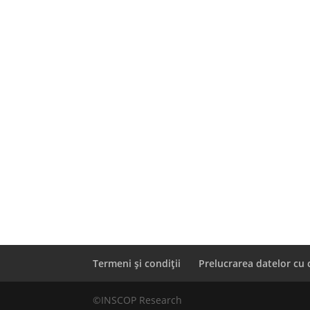
Termeni și condiții
Prelucrarea datelor cu 
©INSCOP Research