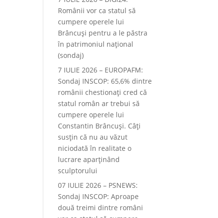
Românii vor ca statul să
cumpere operele lui
Brâncuși pentru a le păstra
în patrimoniul național
(sondaj)
7 IULIE 2026 – EUROPAFM:
Sondaj INSCOP: 65,6% dintre
românii chestionați cred că
statul român ar trebui să
cumpere operele lui
Constantin Brâncuși. Câți
susțin că nu au văzut
niciodată în realitate o
lucrare aparținând
sculptorului
07 IULIE 2026 – PSNEWS:
Sondaj INSCOP: Aproape
două treimi dintre români