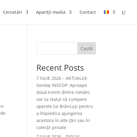
Cercetări
Apariții media
Contact
Caută
Recent Posts
7 IULIE 2026 – AKTUAL24:
Sondaj INSCOP: Aproape
două treimi dintre români
vor ca statul să cumpere
du-
operele lui Brâncuşi pentru
 de
a împiedica ajungerea
acestora în alte ţări sau în
colecţii private
7 IULIE 2026 – DIGI24: