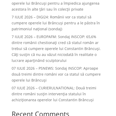
operele lui Brâncuşi pentru a împiedica ajungerea
acestora în alte ţări sau în colecţii private
7 IULIE 2026 – DIGI24: Românii vor ca statul să
cumpere operele lui Brâncuși pentru a le păstra în
patrimoniul național (sondaj)
7 IULIE 2026 – EUROPAFM: Sondaj INSCOP: 65,6%
dintre românii chestionați cred că statul român ar
trebui să cumpere operele lui Constantin Brâncuși.
Câți susțin că nu au văzut niciodată în realitate o
lucrare aparținând sculptorului
07 IULIE 2026 – PSNEWS: Sondaj INSCOP: Aproape
două treimi dintre români vor ca statul să cumpere
operele lui Brâncuși
07 IULIE 2026 – CURIERULNATIONAL: Două treimi
dintre români susțin intervenția statului în
achiziționarea operelor lui Constantin Brâncuși
Recent Comments