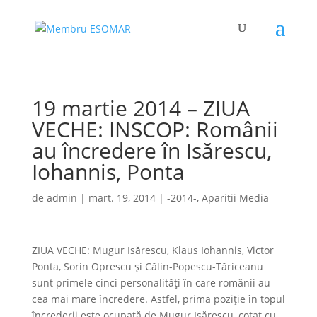
19 martie 2014 – ZIUA
VECHE: INSCOP: Românii
au încredere în Isărescu,
Iohannis, Ponta
de
admin
|
mart. 19, 2014
|
-2014-
,
Aparitii Media
ZIUA VECHE: Mugur Isărescu, Klaus Iohannis, Victor
Ponta, Sorin Oprescu şi Călin-Popescu-Tăriceanu
sunt primele cinci personalităţi în care românii au
cea mai mare încredere. Astfel, prima poziţie în topul
încrederii este ocupată de Mugur Isărescu, cotat cu