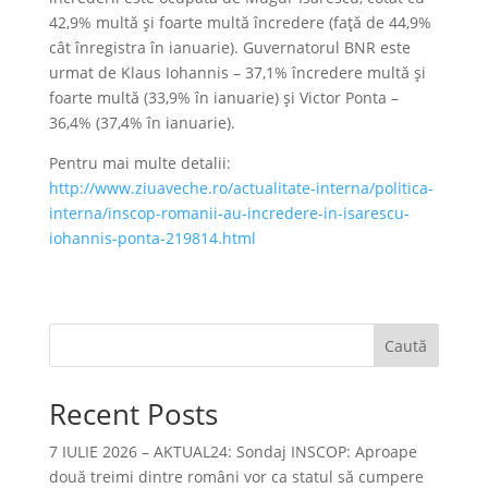
42,9% multă şi foarte multă încredere (faţă de 44,9%
cât înregistra în ianuarie). Guvernatorul BNR este
urmat de Klaus Iohannis – 37,1% încredere multă şi
foarte multă (33,9% în ianuarie) şi Victor Ponta –
36,4% (37,4% în ianuarie).
Pentru mai multe detalii:
http://www.ziuaveche.ro/actualitate-interna/politica-
interna/inscop-romanii-au-incredere-in-isarescu-
iohannis-ponta-219814.html
Caută
Recent Posts
7 IULIE 2026 – AKTUAL24: Sondaj INSCOP: Aproape
două treimi dintre români vor ca statul să cumpere