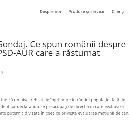
Despre noi
Produse și servicii
Clienți
 Sondaj. Ce spun românii despre
PSD-AUR care a răsturnat
ia
ndică un nivel ridicat de îngrijorare în rândul populației față de
ndenților declarându-se preocupați de direcția în care evoluează
etate puternic divizată în ceea ce privește evaluarea moțiunii de ce