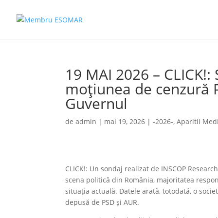
19 MAI 2026 – CLICK!:
moțiunea de cenzură 
Guvernul
de
admin
|
mai 19, 2026
|
-2026-
,
Aparitii Med
CLICK!: Un sondaj realizat de INSCOP Research i
scena politică din România, majoritatea respo
situația actuală. Datele arată, totodată, o soci
depusă de PSD și AUR.