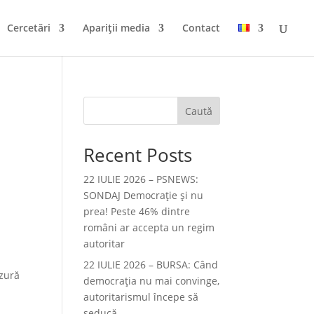
Cercetări
Apariții media
Contact
Caută
Recent Posts
22 IULIE 2026 – PSNEWS:
SONDAJ Democrație și nu
prea! Peste 46% dintre
români ar accepta un regim
autoritar
22 IULIE 2026 – BURSA: Când
nzură
democraţia nu mai convinge,
autoritarismul începe să
seducă