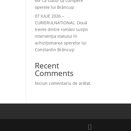
vor ca statul să cumpere
operele lui Brâncuși
07 IULIE 2026 –
CURIERULNATIONAL: Două
treimi dintre români susțin
intervenția statului în
achiziționarea operelor lui
Constantin Brâncuși
Recent
Comments
Niciun comentariu de arătat.