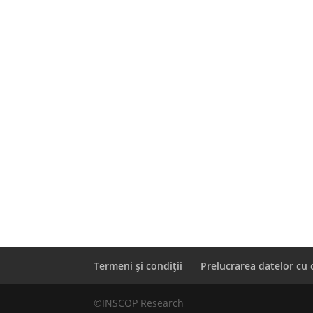
Termeni și condiții
Prelucrarea datelor cu 
©INSCOP Research