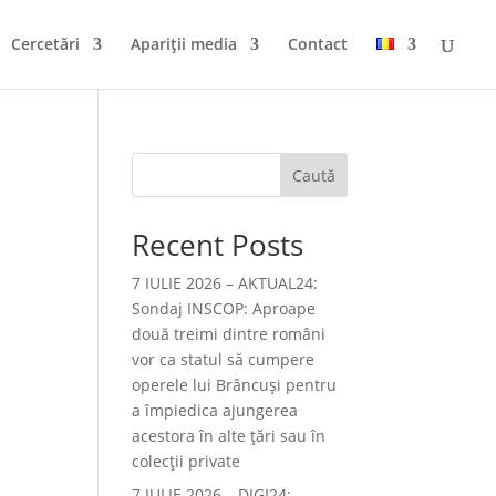
Cercetări
Apariții media
Contact
Caută
Recent Posts
7 IULIE 2026 – AKTUAL24:
Sondaj INSCOP: Aproape
două treimi dintre români
vor ca statul să cumpere
operele lui Brâncuşi pentru
a împiedica ajungerea
acestora în alte ţări sau în
colecţii private
7 IULIE 2026 – DIGI24: