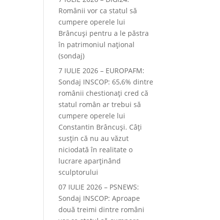
Românii vor ca statul să
cumpere operele lui
Brâncuși pentru a le păstra
în patrimoniul național
(sondaj)
7 IULIE 2026 – EUROPAFM:
Sondaj INSCOP: 65,6% dintre
românii chestionați cred că
statul român ar trebui să
cumpere operele lui
Constantin Brâncuși. Câți
susțin că nu au văzut
niciodată în realitate o
lucrare aparținând
sculptorului
07 IULIE 2026 – PSNEWS:
Sondaj INSCOP: Aproape
două treimi dintre români