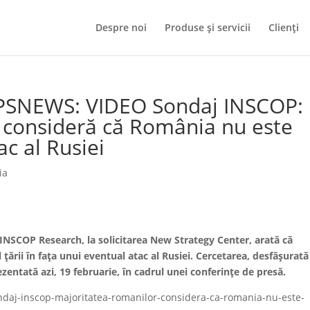
Despre noi
Produse și servicii
Clienți
PSNEWS: VIDEO Sondaj INSCOP:
 consideră că România nu este
ac al Rusiei
ia
 INSCOP Research, la solicitarea New Strategy Center, arată că
țării în fața unui eventual atac al Rusiei. Cercetarea, desfășurată
rezentată azi, 19 februarie, în cadrul unei conferințe de presă.
ondaj-inscop-majoritatea-romanilor-considera-ca-romania-nu-este-