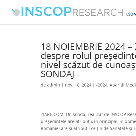
18 NOIEMBRIE 2024 – 
despre rolul președint
nivel scăzut de cunoașt
SONDAJ
de
admin
|
nov. 18, 2024
|
-2024
,
Aparitii Med
ZIARE.COM: Un sondaj realizat de INSCOP Resear
președintele are atribuții, în principal, în dome
României are și atribuții ce țin de Sănătate și