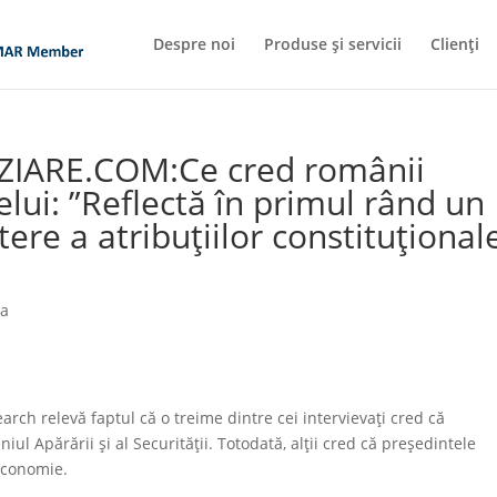
Despre noi
Produse și servicii
Clienți
ZIARE.COM:Ce cred românii
elui: ”Reflectă în primul rând un
ere a atribuțiilor constituțional
ia
ch relevă faptul că o treime dintre cei intervievați cred că
niul Apărării și al Securității. Totodată, alții cred că președintele
 Economie.