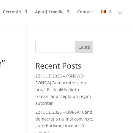
Cercetări
Apariții media
Contact
Caută
e”
Recent Posts
22 IULIE 2026 – PSNEWS:
SONDAJ Democrație și nu
prea! Peste 46% dintre
români ar accepta un regim
autoritar
22 IULIE 2026 – BURSA: Când
democraţia nu mai convinge,
autoritarismul începe să
seducă