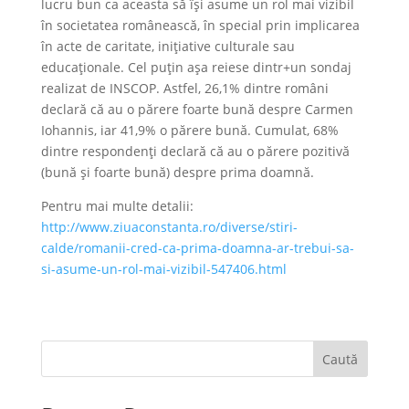
lucru bun ca aceasta să își asume un rol mai vizibil
în societatea românească, în special prin implicarea
în acte de caritate, inițiative culturale sau
educaționale. Cel puţin aşa reiese dintr+un sondaj
realizat de INSCOP. Astfel, 26,1% dintre români
declară că au o părere foarte bună despre Carmen
Iohannis, iar 41,9% o părere bună. Cumulat, 68%
dintre respondenți declară că au o părere pozitivă
(bună și foarte bună) despre prima doamnă.
Pentru mai multe detalii:
http://www.ziuaconstanta.ro/diverse/stiri-
calde/romanii-cred-ca-prima-doamna-ar-trebui-sa-
si-asume-un-rol-mai-vizibil-547406.html
Caută