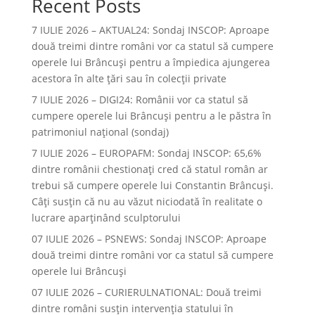
Recent Posts
7 IULIE 2026 – AKTUAL24: Sondaj INSCOP: Aproape
două treimi dintre români vor ca statul să cumpere
operele lui Brâncuşi pentru a împiedica ajungerea
acestora în alte ţări sau în colecţii private
7 IULIE 2026 – DIGI24: Românii vor ca statul să
cumpere operele lui Brâncuși pentru a le păstra în
patrimoniul național (sondaj)
7 IULIE 2026 – EUROPAFM: Sondaj INSCOP: 65,6%
dintre românii chestionați cred că statul român ar
trebui să cumpere operele lui Constantin Brâncuși.
Câți susțin că nu au văzut niciodată în realitate o
lucrare aparținând sculptorului
07 IULIE 2026 – PSNEWS: Sondaj INSCOP: Aproape
două treimi dintre români vor ca statul să cumpere
operele lui Brâncuși
07 IULIE 2026 – CURIERULNATIONAL: Două treimi
dintre români susțin intervenția statului în