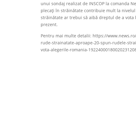
unui sondaj realizat de INSCOP la comanda News
plecaţi în străinătate contribuie mult la nivelu
străinătate ar trebui să aibă dreptul de a vota 
prezent.
Pentru mai multe detalii: https://www.news.r
rude-strainatate-aproape-20-spun-rudele-strai
vota-alegerile-romania-192240001800202312