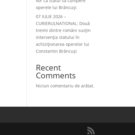
vor ca statul să cumpere
operele lui Brâncuși
07 IULIE 2026 –
CURIERULNATIONAL: Două
treimi dintre români susțin
intervenția statului în
achiziționarea operelor lui
Constantin Brâncuși
Recent
Comments
Niciun comentariu de arătat.