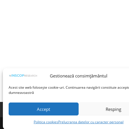
Gestionează consimțământul
Acest site web folosește cookie-uri. Continuarea navigării constituie accept
dumneavoastră
Accept
Resping
Termeni și condiții
Prelucrarea datelor cu 
Politica cookies
Prelucrarea datelor cu caracter personal
©INSCOP Research