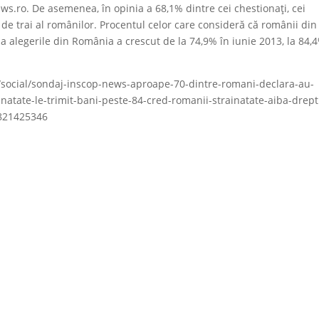
.ro. De asemenea, în opinia a 68,1% dintre cei chestionaţi, cei
l de trai al românilor. Procentul celor care consideră că românii din
la alegerile din România a crescut de la 74,9% în iunie 2013, la 84,
o/social/sondaj-inscop-news-aproape-70-dintre-romani-declara-au-
natate-le-trimit-bani-peste-84-cred-romanii-strainatate-aiba-drept
0821425346