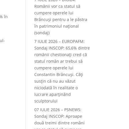
Românii vor ca statul să
cumpere operele lui
4% în
Brâncuși pentru a le păstra
în patrimoniul național
(sondaj)
ul-
7 IULIE 2026 – EUROPAFM:
Sondaj INSCOP: 65,6% dintre
românii chestionați cred că
statul român ar trebui să
cumpere operele lui
Constantin Brâncuși. Câți
susțin că nu au văzut
niciodată în realitate o
lucrare aparținând
sculptorului
07 IULIE 2026 – PSNEWS:
Sondaj INSCOP: Aproape
două treimi dintre români