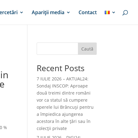
ercetări
Apariții media
Contact
Caută
Recent Posts
din
7 IULIE 2026 – AKTUAL24:
le
Sondaj INSCOP: Aproape
două treimi dintre români
vor ca statul să cumpere
operele lui Brâncuşi pentru
a împiedica ajungerea
acestora în alte ţări sau în
20 %
colecţii private
7 IULIE 2026 – DIGI24: