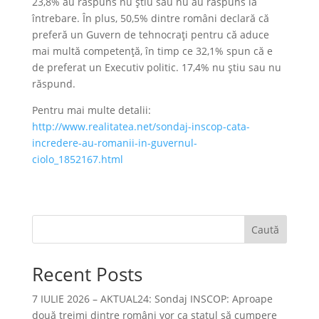
23,8% au răspuns nu știu sau nu au răspuns la
întrebare. În plus, 50,5% dintre români declară că
preferă un Guvern de tehnocrați pentru că aduce
mai multă competență, în timp ce 32,1% spun că e
de preferat un Executiv politic. 17,4% nu știu sau nu
răspund.
Pentru mai multe detalii:
http://www.realitatea.net/sondaj-inscop-cata-
incredere-au-romanii-in-guvernul-
ciolo_1852167.html
Caută
Recent Posts
7 IULIE 2026 – AKTUAL24: Sondaj INSCOP: Aproape
două treimi dintre români vor ca statul să cumpere