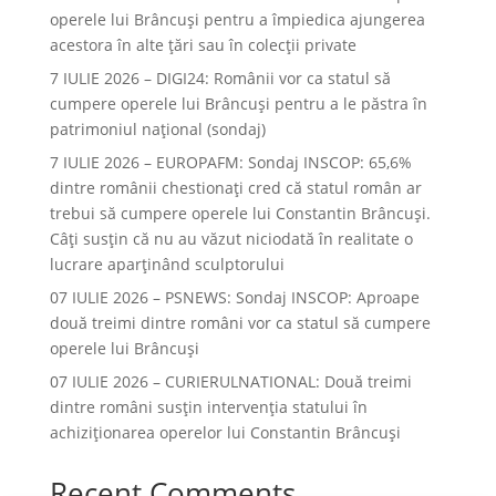
operele lui Brâncuşi pentru a împiedica ajungerea
acestora în alte ţări sau în colecţii private
7 IULIE 2026 – DIGI24: Românii vor ca statul să
cumpere operele lui Brâncuși pentru a le păstra în
patrimoniul național (sondaj)
7 IULIE 2026 – EUROPAFM: Sondaj INSCOP: 65,6%
dintre românii chestionați cred că statul român ar
trebui să cumpere operele lui Constantin Brâncuși.
Câți susțin că nu au văzut niciodată în realitate o
lucrare aparținând sculptorului
07 IULIE 2026 – PSNEWS: Sondaj INSCOP: Aproape
două treimi dintre români vor ca statul să cumpere
operele lui Brâncuși
07 IULIE 2026 – CURIERULNATIONAL: Două treimi
dintre români susțin intervenția statului în
achiziționarea operelor lui Constantin Brâncuși
Recent Comments