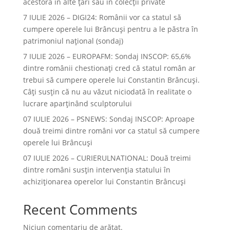
acestora în alte ţări sau în colecţii private
7 IULIE 2026 – DIGI24: Românii vor ca statul să
cumpere operele lui Brâncuși pentru a le păstra în
patrimoniul național (sondaj)
7 IULIE 2026 – EUROPAFM: Sondaj INSCOP: 65,6%
dintre românii chestionați cred că statul român ar
trebui să cumpere operele lui Constantin Brâncuși.
Câți susțin că nu au văzut niciodată în realitate o
lucrare aparținând sculptorului
07 IULIE 2026 – PSNEWS: Sondaj INSCOP: Aproape
două treimi dintre români vor ca statul să cumpere
operele lui Brâncuși
07 IULIE 2026 – CURIERULNATIONAL: Două treimi
dintre români susțin intervenția statului în
achiziționarea operelor lui Constantin Brâncuși
Recent Comments
Niciun comentariu de arătat.