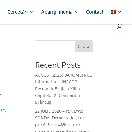
Cercetări
Apariții media
Contact
Caută
Recent Posts
AUGUST 2026: BAROMETRUL
Informat.ro – INSCOP
Research Ediția a XIII-a –
y,
Capitolul 2: Constantin
Brâncuși
037/
22 IULIE 2026 – PSNEWS:
SONDAJ Democrație și nu
prea! Peste 46% dintre
români ar accepta un regim