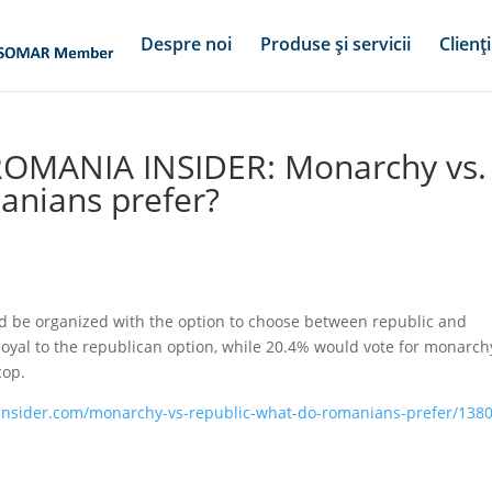
Despre noi
Produse și servicii
Clienți
ROMANIA INSIDER: Monarchy vs.
anians prefer?
 be organized with the option to choose between republic and
yal to the republican option, while 20.4% would vote for monarch
cop.
insider.com/monarchy-vs-republic-what-do-romanians-prefer/138