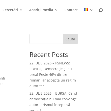
Cercetări
Apariții media
Contact
Caută
Recent Posts
22 IULIE 2026 – PSNEWS:
SONDAJ Democrație și nu
prea! Peste 46% dintre
enti
români ar accepta un regim
89.
autoritar
22 IULIE 2026 – BURSA: Când
democraţia nu mai convinge,
autoritarismul începe să
seducă