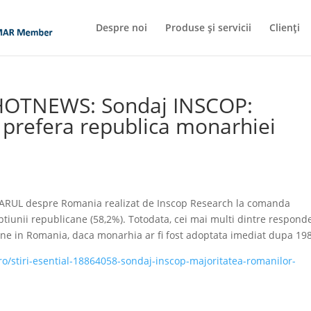
Despre noi
Produse și servicii
Clienți
 HOTNEWS: Sondaj INSCOP:
 prefera republica monarhiei
ARUL despre Romania realizat de Inscop Research la comanda
ptiunii republicane (58,2%). Totodata, cei mai multi dintre respond
 bine in Romania, daca monarhia ar fi fost adoptata imediat dupa 19
o/stiri-esential-18864058-sondaj-inscop-majoritatea-romanilor-