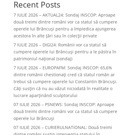
Recent Posts
7 IULIE 2026 – AKTUAL24: Sondaj INSCOP: Aproape
două treimi dintre români vor ca statul să cumpere
operele lui Brâncuşi pentru a împiedica ajungerea
acestora în alte ţări sau în colecţii private
7 IULIE 2026 – DIGI24: Românii vor ca statul să
cumpere operele lui Brâncuși pentru a le păstra în
patrimoniul național (sondaj)
7 IULIE 2026 – EUROPAFM: Sondaj INSCOP: 65,6%
dintre românii chestionați cred că statul român ar
trebui să cumpere operele lui Constantin Brâncuși.
Câți susțin că nu au văzut niciodată în realitate o
lucrare aparținând sculptorului
07 IULIE 2026 – PSNEWS: Sondaj INSCOP: Aproape
două treimi dintre români vor ca statul să cumpere
operele lui Brâncuși
07 IULIE 2026 – CURIERULNATIONAL: Două treimi
dintre români susțin intervenția statului în