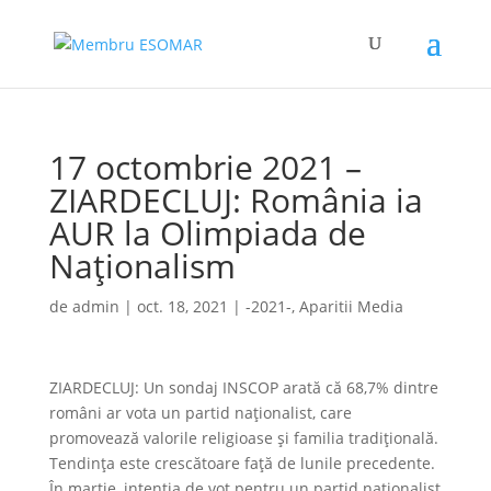
17 octombrie 2021 –
ZIARDECLUJ: România ia
AUR la Olimpiada de
Naționalism
de
admin
|
oct. 18, 2021
|
-2021-
,
Aparitii Media
ZIARDECLUJ: Un sondaj INSCOP arată că 68,7% dintre
români ar vota un partid naționalist, care
promovează valorile religioase și familia tradițională.
Tendința este crescătoare față de lunile precedente.
În martie, intenția de vot pentru un partid naționalist