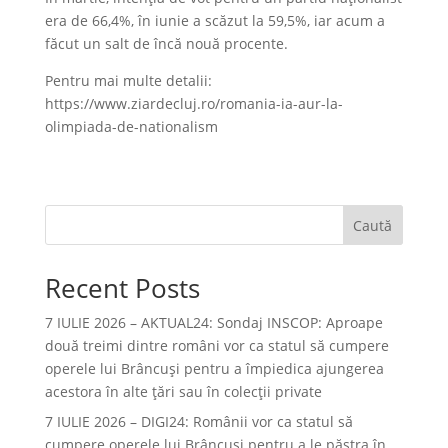
era de 66,4%, în iunie a scăzut la 59,5%, iar acum a
făcut un salt de încă nouă procente.
Pentru mai multe detalii:
https://www.ziardecluj.ro/romania-ia-aur-la-
olimpiada-de-nationalism
Caută
Recent Posts
7 IULIE 2026 – AKTUAL24: Sondaj INSCOP: Aproape
două treimi dintre români vor ca statul să cumpere
operele lui Brâncuşi pentru a împiedica ajungerea
acestora în alte ţări sau în colecţii private
7 IULIE 2026 – DIGI24: Românii vor ca statul să
cumpere operele lui Brâncuși pentru a le păstra în