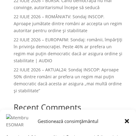
22 IULIE 2026 – BURSA: Când democraţia nu mai
convinge, autoritarismul începe să seducă
22 IULIE 2026 – ROMÂNIATV: Sondaj INSCOP.
Aproape jumătate dintre români ar accepta un regim
autoritar pentru ordine și stabilitate
22 IULIE 2026 – EUROPAFM: Sondaj: românii, împărțiți
în privința democrației. Peste 46% ar prefera un
regim mai puțin democratic dacă ar asigura ordine și
stabilitate | AUDIO
22 IULIE 2026 – AKTUAL24: Sondaj INSCOP: Aproape
50% dintre români ar prefera un regim mai puțin
democratic dacă acesta ar asigura „mai multă ordine
și stabilitate”
Recent Comments
Niciun comentariu de arătat.
Gestionează consimțământul