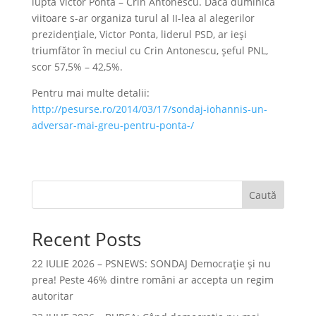
luptă Victor Ponta – Crin Antonescu. Dacă duminica
viitoare s-ar organiza turul al II-lea al alegerilor
prezidenţiale, Victor Ponta, liderul PSD, ar ieşi
triumfător în meciul cu Crin Antonescu, şeful PNL,
scor 57,5% – 42,5%.
Pentru mai multe detalii:
http://pesurse.ro/2014/03/17/sondaj-iohannis-un-
adversar-mai-greu-pentru-ponta-/
Caută
Recent Posts
22 IULIE 2026 – PSNEWS: SONDAJ Democrație și nu
prea! Peste 46% dintre români ar accepta un regim
autoritar