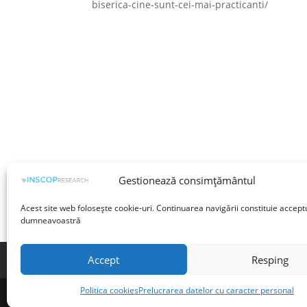
biserica-cine-sunt-cei-mai-practicanti/
Gestionează consimțământul
Acest site web folosește cookie-uri. Continuarea navigării constituie accept
dumneavoastră
Accept
Resping
Termeni și condiții
Prelucrarea datelor cu 
Politica cookies
Prelucrarea datelor cu caracter personal
©INSCOP Research