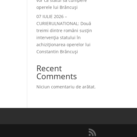
vor ca statul să cumpere
operele lui Brâncuși
07 IULIE 2026 –
CURIERULNATIONAL: Două
treimi dintre români susțin
intervenția statului în
achiziționarea operelor lui
Constantin Brâncuși
Recent
Comments
Niciun comentariu de arătat.