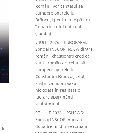
Românii vor ca statul să
cumpere operele lui
Brâncuși pentru a le păstra
în patrimoniul național
(sondaj)
7 IULIE 2026 – EUROPAFM:
Sondaj INSCOP: 65,6% dintre
românii chestionați cred că
statul român ar trebui să
cumpere operele lui
Constantin Brâncuși. Câți
susțin că nu au văzut
niciodată în realitate o
lucrare aparținând
sculptorului
07 IULIE 2026 – PSNEWS:
Sondaj INSCOP: Aproape
două treimi dintre români
la-