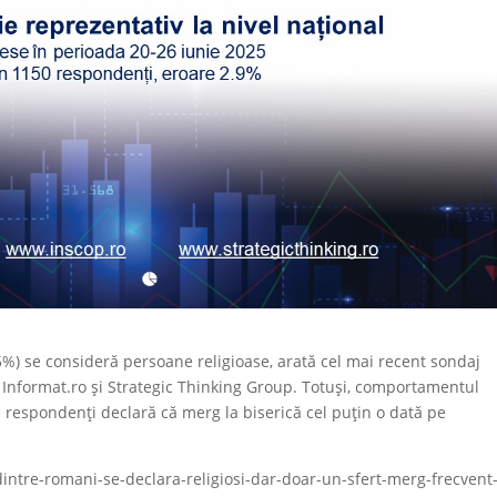
5%) se consideră persoane religioase, arată cel mai recent sondaj
 Informat.ro și Strategic Thinking Group. Totuși, comportamentul
e respondenți declară că merg la biserică cel puțin o dată pe
-dintre-romani-se-declara-religiosi-dar-doar-un-sfert-merg-frecvent-