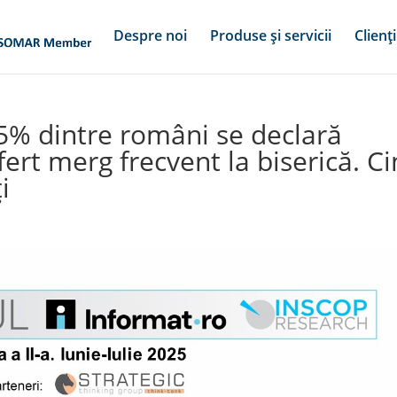
Despre noi
Produse și servicii
Clienți
85% dintre români se declară
sfert merg frecvent la biserică. C
i