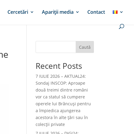
Cercetări
Apariții media
Contact
Caută
ine
Recent Posts
7 IULIE 2026 – AKTUAL24:
Sondaj INSCOP: Aproape
două treimi dintre români
vor ca statul să cumpere
operele lui Brâncuşi pentru
a împiedica ajungerea
acestora în alte ţări sau în
colecţii private
7 IULIE 2026 – DIGI24: