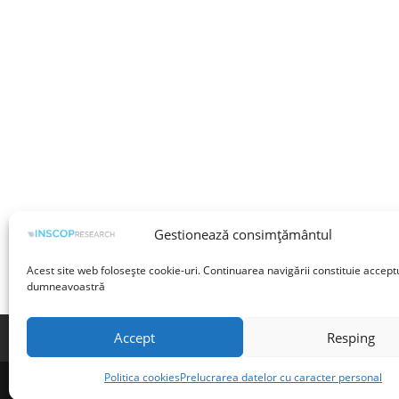
Gestionează consimțământul
Acest site web folosește cookie-uri. Continuarea navigării constituie accept
dumneavoastră
Accept
Resping
Termeni și condiții
Prelucrarea datelor cu 
Politica cookies
Prelucrarea datelor cu caracter personal
©INSCOP Research