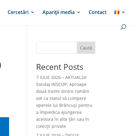
Cercetări
Apariții media
Contact
Caută
)
Recent Posts
7 IULIE 2026 – AKTUAL24:
Sondaj INSCOP: Aproape
două treimi dintre români
vor ca statul să cumpere
operele lui Brâncuşi pentru
a împiedica ajungerea
acestora în alte ţări sau în
colecţii private
7 IULIE 2026 – DIGI24: