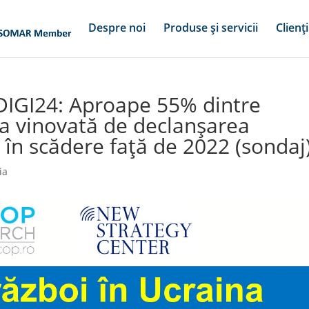
Despre noi
Produse și servicii
Clienți
DIGI24: Aproape 55% dintre
a vinovată de declanșarea
, în scădere față de 2022 (sondaj
ia