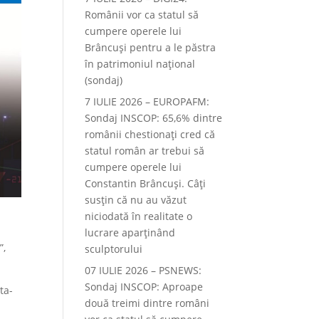
Românii vor ca statul să
cumpere operele lui
Brâncuși pentru a le păstra
în patrimoniul național
(sondaj)
7 IULIE 2026 – EUROPAFM:
Sondaj INSCOP: 65,6% dintre
românii chestionați cred că
statul român ar trebui să
cumpere operele lui
Constantin Brâncuși. Câți
susțin că nu au văzut
niciodată în realitate o
lucrare aparținând
”,
sculptorului
07 IULIE 2026 – PSNEWS:
Sondaj INSCOP: Aproape
ta-
două treimi dintre români