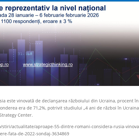
ia este vinovată de declanșarea războiului din Ucraina, procent în
nderea era de 71,2%, potrivit studiului „4 ani de război în Ucraina
trategy Center.
o/stiri/actualitate/aproape-55-dintre-romani-considera-rusia-vinova
dere-fata-de-2022-sondaj-3634869