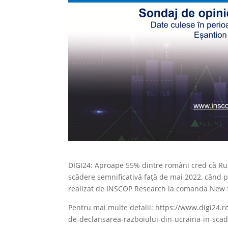
DIGI24: Aproape 55% dintre români cred că Rus
scădere semnificativă față de mai 2022, când po
realizat de INSCOP Research la comanda New S
Pentru mai multe detalii: https://www.digi24.r
de-declansarea-razboiului-din-ucraina-in-sca