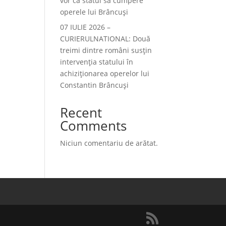
vor ca statul să cumpere
operele lui Brâncuși
07 IULIE 2026 –
CURIERULNATIONAL: Două
treimi dintre români susțin
intervenția statului în
achiziționarea operelor lui
Constantin Brâncuși
Recent
Comments
Niciun comentariu de arătat.