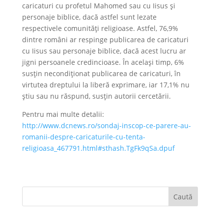
caricaturi cu profetul Mahomed sau cu Iisus și
personaje biblice, dacă astfel sunt lezate
respectivele comunități religioase. Astfel, 76,9%
dintre români ar respinge publicarea de caricaturi
cu Iisus sau personaje biblice, dacă acest lucru ar
jigni persoanele credincioase. În același timp, 6%
susțin necondiționat publicarea de caricaturi, în
virtutea dreptului la liberă exprimare, iar 17,1% nu
știu sau nu răspund, susțin autorii cercetării.
Pentru mai multe detalii:
http://www.dcnews.ro/sondaj-inscop-ce-parere-au-
romanii-despre-caricaturile-cu-tenta-
religioasa_467791.html#sthash.TgFk9qSa.dpuf
Caută