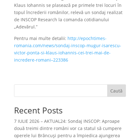
Klaus Iohannis se plasează pe primele trei locuri în
topul încrederii românilor, relevă un sondaj realizat
de INSCOP Research la comanda cotidianului
„Adevărul.”
Pentru mai multe detalii:
http://epochtimes-
romania.com/news/sondaj-inscop-mugur-isarescu-
victor-ponta-si-klaus-iohannis-cei-trei-mai-de-
incredere-romani–223386
Caută
Recent Posts
7 IULIE 2026 – AKTUAL24: Sondaj INSCOP: Aproape
două treimi dintre români vor ca statul să cumpere
operele lui Brâncuşi pentru a împiedica ajungerea