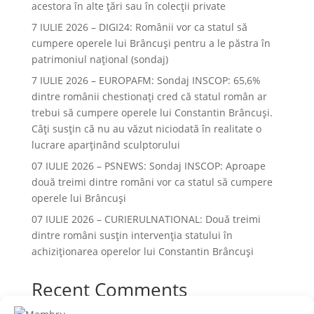
acestora în alte ţări sau în colecţii private
7 IULIE 2026 – DIGI24: Românii vor ca statul să
cumpere operele lui Brâncuși pentru a le păstra în
patrimoniul național (sondaj)
7 IULIE 2026 – EUROPAFM: Sondaj INSCOP: 65,6%
dintre românii chestionați cred că statul român ar
trebui să cumpere operele lui Constantin Brâncuși.
Câți susțin că nu au văzut niciodată în realitate o
lucrare aparținând sculptorului
07 IULIE 2026 – PSNEWS: Sondaj INSCOP: Aproape
două treimi dintre români vor ca statul să cumpere
operele lui Brâncuși
07 IULIE 2026 – CURIERULNATIONAL: Două treimi
dintre români susțin intervenția statului în
achiziționarea operelor lui Constantin Brâncuși
Recent Comments
Niciun comentariu de arătat.