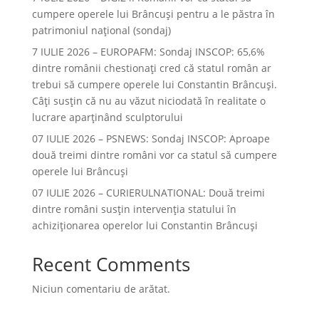
cumpere operele lui Brâncuși pentru a le păstra în
patrimoniul național (sondaj)
7 IULIE 2026 – EUROPAFM: Sondaj INSCOP: 65,6%
dintre românii chestionați cred că statul român ar
trebui să cumpere operele lui Constantin Brâncuși.
Câți susțin că nu au văzut niciodată în realitate o
lucrare aparținând sculptorului
07 IULIE 2026 – PSNEWS: Sondaj INSCOP: Aproape
două treimi dintre români vor ca statul să cumpere
operele lui Brâncuși
07 IULIE 2026 – CURIERULNATIONAL: Două treimi
dintre români susțin intervenția statului în
achiziționarea operelor lui Constantin Brâncuși
Recent Comments
Niciun comentariu de arătat.