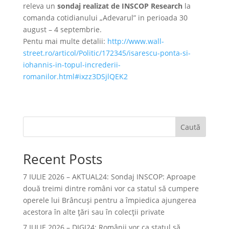
releva un
sondaj realizat de INSCOP Research
la
comanda cotidianului „Adevarul” in perioada 30
august – 4 septembrie.
Pentu mai multe detalii:
http://www.wall-
street.ro/articol/Politic/172345/isarescu-ponta-si-
iohannis-in-topul-increderii-
romanilor.html#ixzz3DSjlQEK2
Caută
Recent Posts
7 IULIE 2026 – AKTUAL24: Sondaj INSCOP: Aproape
două treimi dintre români vor ca statul să cumpere
operele lui Brâncuşi pentru a împiedica ajungerea
acestora în alte ţări sau în colecţii private
7 IULIE 2026 – DIGI24: Românii vor ca statul să